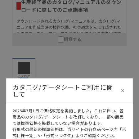
生産終了品のカタログ/マニュアルのダウン
ロードに際してのご承諾事項
ダウンロードされるカタログ/マニュアルは、カタログ/マ
ニュアル作成当時の技術水準、社会通念を元に作成された
ものです。また、マニュアルはご使用のための参考用です
同意する
ので、ご使用にあたっての安全性については十分にご配慮
ください。以下の内容をご承諾の上、ご利用ください。
お客様が本製品を人命や財産に重大な危険を及ぼすよ
うな用途に使用される場合には、システム全体として
危険を知らせたり、冗長設計により必要な安全性を確
保できるよう設計されていること、および本製品が全
カタログ
体の中で意図した用途に対して適切に配電・設置され
カタログ/データシートご利用に関
ていることを、必ず事前に確認してください。
して
カタログ/マニュアルに記載されているアプリケーショ
ン事例は参考用ですので、ご採用に際しては機器・装
日本語
English
置の機能や安全性をご確認のうえご使用ください。・
2026年7月1日に価格改定を実施しました。これに伴い、各
商品に接続される推奨機器等、現在では入手困難なも
商品のカタログ/データシートを改訂しており、一部の商品
のもそのまま記載しています。・誤字、脱字が含まれ
では標準価格を掲載していない場合があります。
ている可能性がありますがご容赦ください。
各形式の最新の標準価格は、当サイトの各商品ページ内「形
式仕様一覧」や「形式セレクタ」よりご確認ください。
記載されているサービス内容や連絡先等は作成当時の