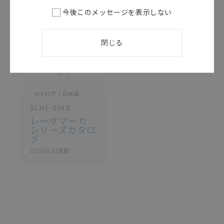
ものであり、変更・改定させていただいている可能性
今後このメッセージを表示しない
があります。改めて当サイトの掲載内容をご確認のう
え、ご用命下さいますようお願いいたします。
閉じる
このカタログを選択
カタログ
日本語
SCHE-064B
レーザマーカ
シリーズカタロ
グ
2012/03/31
更新