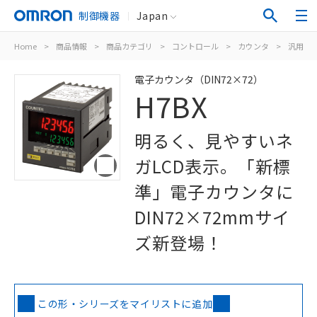
制御機器
Japan
Home
>
商品情報
>
商品カテゴリ
>
コントロール
>
カウンタ
>
汎用電
電子カウンタ（DIN72×72）
H7BX
明るく、見やすいネ
ガLCD表示。「新標
準」電子カウンタに
DIN72×72mmサイ
ズ新登場！
この形・シリーズをマイリストに追加