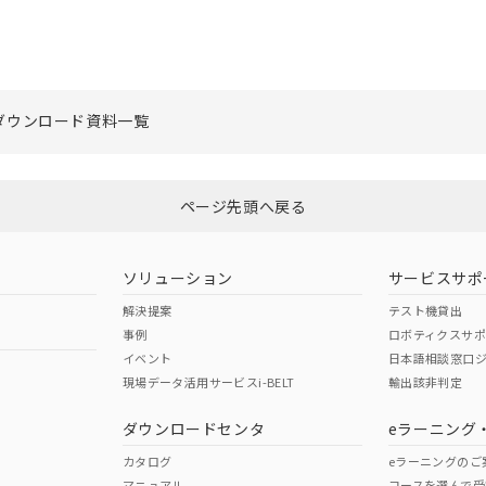
ダウンロード資料一覧
ページ先頭へ戻る
ソリューション
サービスサポ
解決提案
テスト機貸出
事例
ロボティクスサ
イベント
日本語相談窓口
現場データ活用サービスi-BELT
輸出該非判定
ダウンロードセンタ
eラーニング
カタログ
eラーニングのご
マニュアル
コースを選んで受