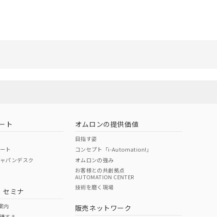
ート
オムロンの提供価値
目指す姿
ポート
コンセプト「i-Automation!」
ジャパンデスク
オムロンの強み
お客様との共創拠点
AUTOMATION CENTER
技術を磨く現場
・セミナ
案内
販売ネットワーク
講する