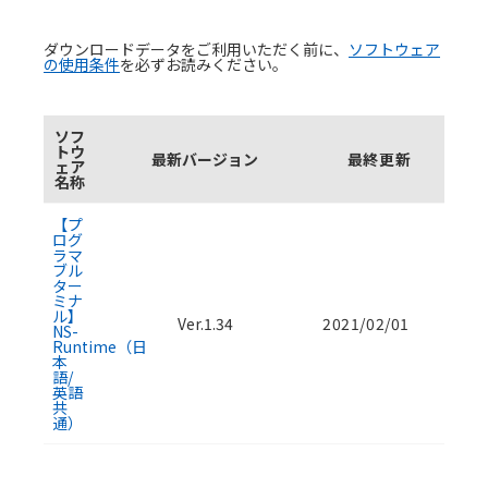
ダウンロードデータをご利用いただく前に、
ソフトウェア
の使用条件
を必ずお読みください。
ソフ
トウ
最新バージョン
最終更新
ェア
名称
ソフトウェアのダウンロード資料一覧
【プ
ログ
ラマ
ブル
ター
ミナ
ル】
Ver.1.34
2021/02/01
NS-
Runtime（日
本
語/
英語
共
通）