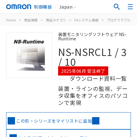
制御機器
Japan
Home
>
商品情報
>
商品カテゴリ
>
FAシステム機器
>
プログラマブルター
装置モニタリングソフトウェア NS-
Runtime
NS-NSRCL1 / 3
/ 10
2025年06月 受注終了
ダウンロード資料一覧
装置・ラインの監視、デー
タ収集をオフィスのパソコ
ンで実現
この形・シリーズをマイリストに追加