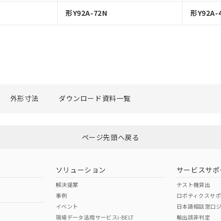
形Y92A-72N
形Y92A-
外形寸法
ダウンロード資料一覧
ページ先頭へ戻る
ソリューション
サービスサポ
解決提案
テスト機貸出
事例
ロボティクスサ
イベント
日本語相談窓口
現場データ活用サービスi-BELT
輸出該非判定