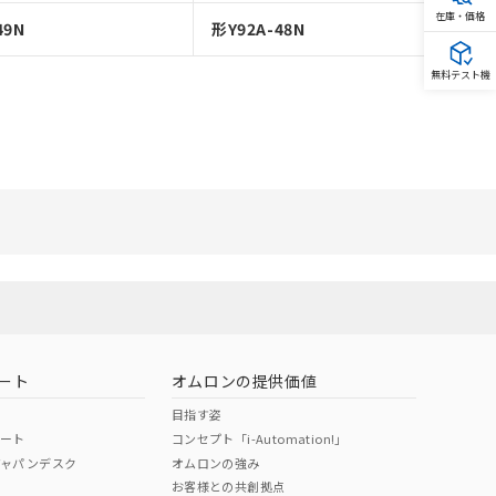
在庫・価格
49N
形Y92A-48N
無料テスト機
ート
オムロンの提供価値
目指す姿
ポート
コンセプト「i-Automation!」
ジャパンデスク
オムロンの強み
お客様との共創拠点