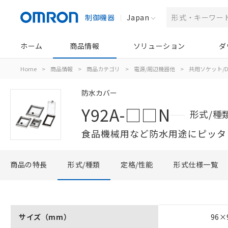
制御機器
Japan
ホーム
商品情報
ソリューション
ダ
Home
>
商品情報
>
商品カテゴリ
>
電源/周辺機器他
>
共用ソケット/D
防水カバー
Y92A-□□N
形式/種
食品機械用など防水用途にピッタ
商品の特長
形式/種類
定格/性能
形式仕様一覧
サイズ（mm）
96×