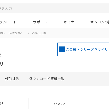
ウンロード
サポート
セミナ
オムロンの
INレール/防水カバー
>
Y92A-□□N
この形・シリーズをマイリ
類
リ
外形寸法
ダウンロード資料一覧
96
72×72