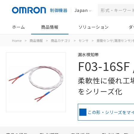
制御機器
Japan
ホーム
商品情報
ソリューション
ダ
Home
>
商品情報
>
商品カテゴリ
>
センサ
>
振動センサ/漏液センサ/
漏水検知帯
F03-16SF 
柔軟性に優れ工
をシリーズ化
この形・シリーズをマ