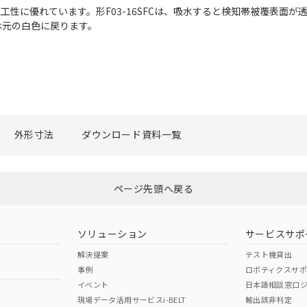
と施工性に優れています。形F03-16SFCは、吸水すると検知帯被覆表
は元の白色に戻ります。
外形寸法
ダウンロード資料一覧
ページ先頭へ戻る
ソリューション
サービスサポ
解決提案
テスト機貸出
事例
ロボティクスサ
イベント
日本語相談窓口
現場データ活用サービスi-BELT
輸出該非判定