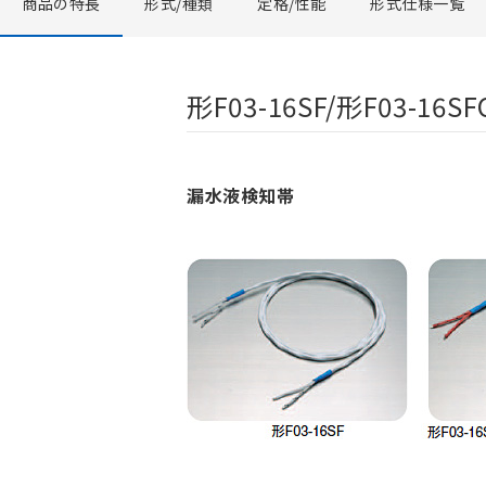
商品の特長
形式/種類
定格/性能
形式仕様一覧
形F03-16SF/形F03-16SF
漏水液検知帯