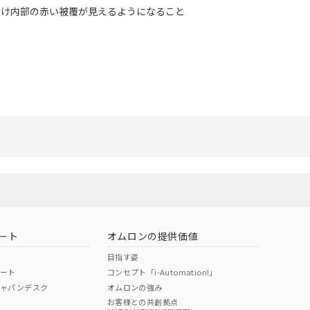
面が透け内部の赤い被覆が見えるようになること
ート
オムロンの提供価値
目指す姿
ポート
コンセプト「i-Automation!」
ジャパンデスク
オムロンの強み
お客様との共創拠点