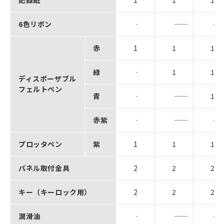
6色リボン
赤
1
1
1
緑
1
1
ディスポーザブル
フェルトペン
青
1
赤紫
プロッタペン
紫
1
1
1
パネル取付金具
2
2
2
キー（キーロック用）
2
2
2
潤滑油