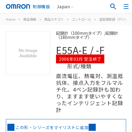
制御機器
Japan
Home
>
商品情報
>
商品カテゴリ
>
コントロール
>
温度調節器（デジタル
記録計（100mmタイプ）/記録計
（180mmタイプ）
E55A-E / -F
2006年03月 受注終了
形式/種類
直流電圧、熱電対、測温抵
抗体、接点入力をフルマル
チ化。4ペン記録計も加わ
り、ますます使いやすくな
ったインテリジェント記録
計
この形・シリーズをマイリストに追加