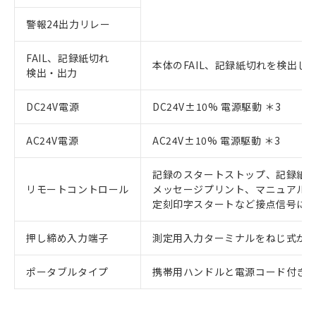
警報24出力リレー
FAIL、記録紙切れ
本体のFAIL、記録紙切れを検出し
検出・出力
DC24V電源
DC24V±10% 電源駆動 ＊3
AC24V電源
AC24V±10% 電源駆動 ＊3
記録のスタートストップ、記録紙
リモートコントロール
メッセージプリント、マニュアル
定刻印字スタートなど接点信号に
押し締め入力端子
測定用入力ターミナルをねじ式か
ポータブルタイプ
携帯用ハンドルと電源コード付き