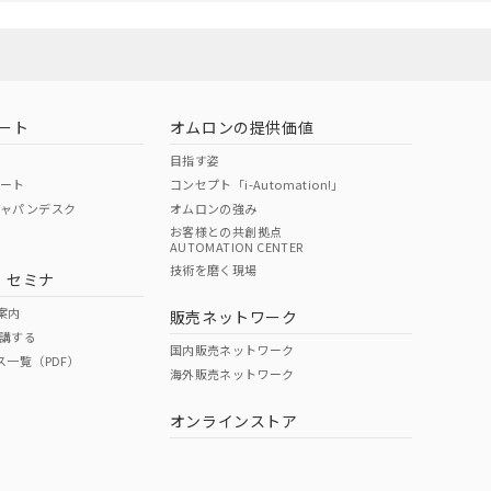
ート
オムロンの提供価値
目指す姿
ポート
コンセプト「i-Automation!」
ジャパンデスク
オムロンの強み
お客様との共創拠点
AUTOMATION CENTER
技術を磨く現場
・セミナ
案内
販売ネットワーク
講する
国内販売ネットワーク
ス一覧（PDF）
海外販売ネットワーク
オンラインストア