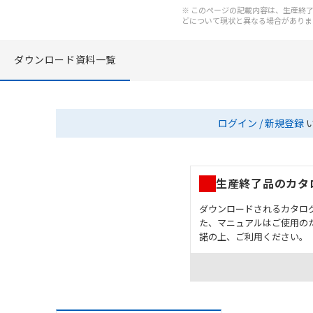
※ このページの記載内容は、生産終了以
どについて現状と異なる場合がありま
ダウンロード資料一覧
ログイン / 新規登録
生産終了品のカタ
ダウンロードされるカタロ
た、マニュアルはご使用の
諾の上、ご利用ください。
お客様が本製品を人命や
長設計により必要な安全
設置されていることを、
カタログ/マニュアルに