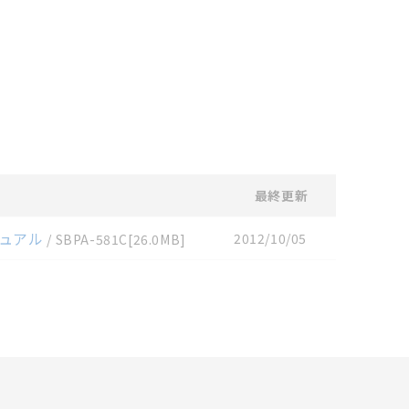
記載しています。・誤字、脱
可能性があります。改めて当
最終更新
マニュアル
2012/10/05
/
SBPA-581C
[26.0MB]
リセット