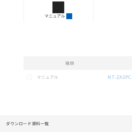
ご確認のうえご使用くだ
字が含まれている可能性
マニュアル
記載されているサービス
サイトの掲載内容をご確
種類
選択
各種マニュアル・テクニカルガイド・取扱説明書のダウン
この資料を選択
NT-ZA3P
マニュアル
ダウンロード資料一覧