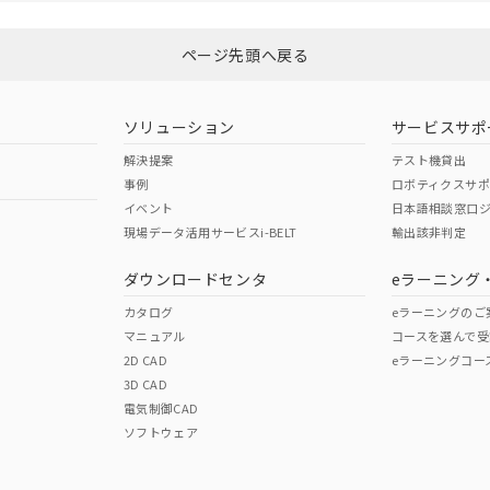
選択可能容量：
0.0
MB /
100
MB
ページ先頭へ戻る
ソリューション
サービスサポ
解決提案
テスト機貸出
事例
ロボティクスサ
イベント
日本語相談窓口
現場データ活用サービスi-BELT
輸出該非判定
ダウンロードセンタ
eラーニング
カタログ
eラーニングのご
マニュアル
コースを選んで受
2D CAD
eラーニングコー
3D CAD
電気制御CAD
ソフトウェア