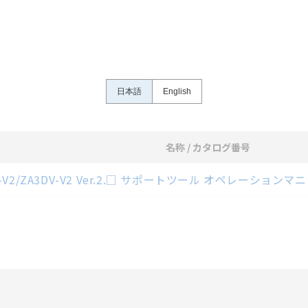
さい。・商品に接続される推奨機器等、現在では入手困難なものもそのまま
がありますがご容赦ください。
内容や連絡先等は作成当時のものであり、変更・改定させていただいている
認のうえ、ご用命下さいますようお願いいたします。
日本語
English
名称 / カタログ番号
ロード資料一覧
C-V2/ZA3DV-V2 Ver.2.□ サポートツール オペレーション
選択したファイルを一括ダウンロード
0