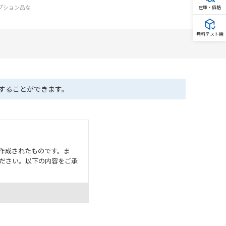
オプション品な
在庫・価格
無料テスト機
ドすることができます。
作成されたものです。ま
ださい。以下の内容をご承
として危険を知らせたり、冗
た用途に対して適切に配電・
器・装置の機能や安全性を