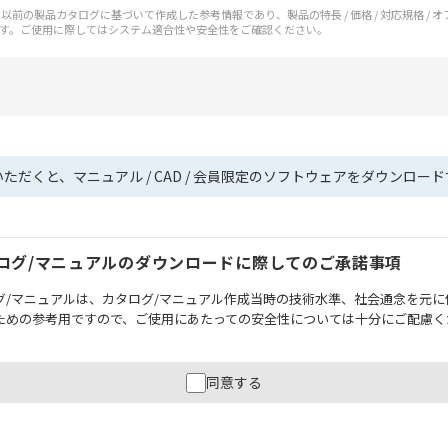
前の製品カタログに基づいて作成した参考情報であり、製品の特長 / 価格 / 対応規格 / 
す。ご使用に際してはシステム適合性や安全性をご確認ください。
いただくと、マニュアル / CAD / 会員限定のソフトウェアをダウンロー
ログ/マニュアルのダウンロードに際してのご承諾事項
グ/マニュアルは、カタログ/マニュアル作成当時の技術水準、社会通念を元に
ための参考用ですので、ご使用にあたっての安全性については十分にご配慮く
財産に重大な危険を及ぼすような用途に使用される場合には、システム全体
同意する
性を確保できるよう設計されていること、および本製品が全体の中で意図し
必ず事前に確認してください。
記載されているアプリケーション事例は参考用ですので、ご採用に際しては機