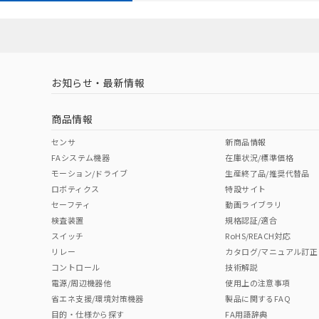
お知らせ・最新情報
商品情報
センサ
新商品情報
FAシステム機器
在庫状況/標準価格
モーション/ドライブ
生産終了品/推奨代替品
ロボティクス
特設サイト
セーフティ
動画ライブラリ
検査装置
規格認証/適合
スイッチ
RoHS/REACH対応
リレー
カタログ/マニュアル訂正
コントロール
技術解説
電源/周辺機器他
使用上の注意事項
省エネ支援/環境対策機器
製品に関するFAQ
目的・仕様から探す
FA用語辞典