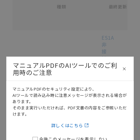
ものであり、変更・改定させていただいている可能性
カ
種類
タ
最終更新
があります。改めて当サイトの掲載内容をご確認のう
選択
ロ
え、ご用命下さいますようお願いいたします。
グ
番
号
各種マニュアル・テクニカルガイド・取扱説明書のダウンロード
ES1A
非
接
触
マニュアルPDFのAIツールでのご利
温
用時のご注意
度
セ
ン
マニュアルPDFのセキュリティ設定により、
サ
AIツールで読み込み時に注意メッセージが表示される場合が
ユ
あります。
この資料を選択
マニュアル
2014/05/13
ー
そのまま実行いただければ、PDF文書の内容をご参照いただ
ザ
けます。
ー
詳しくはこちら
ズ
マ
今後このメッセージを表示しない