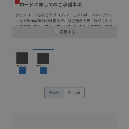
ロードに際してのご承諾事項
ダウンロードされるカタログ/マニュアルは、カタログ/マ
ニュアル作成当時の技術水準、社会通念を元に作成された
ものです。また、マニュアルはご使用のための参考用です
同意する
ので、ご使用にあたっての安全性については十分にご配慮
ください。以下の内容をご承諾の上、ご利用ください。
お客様が本製品を人命や財産に重大な危険を及ぼすよ
うな用途に使用される場合には、システム全体として
危険を知らせたり、冗長設計により必要な安全性を確
保できるよう設計されていること、および本製品が全
カタログ
マニュアル
体の中で意図した用途に対して適切に配電・設置され
ていることを、必ず事前に確認してください。
カタログ/マニュアルに記載されているアプリケーショ
ン事例は参考用ですので、ご採用に際しては機器・装
日本語
English
置の機能や安全性をご確認のうえご使用ください。・
商品に接続される推奨機器等、現在では入手困難なも
のもそのまま記載しています。・誤字、脱字が含まれ
ている可能性がありますがご容赦ください。
名
称
記載されているサービス内容や連絡先等は作成当時の
/