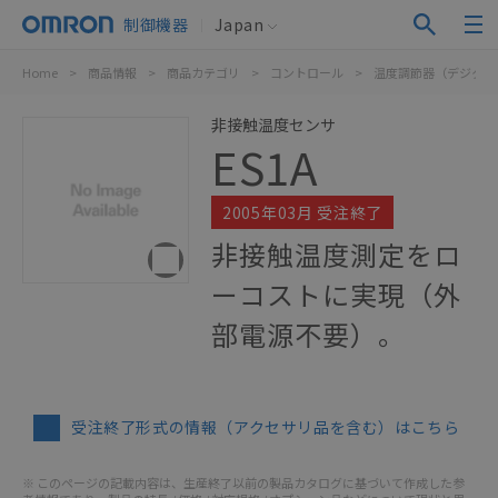
制御機器
Japan
Home
>
商品情報
>
商品カテゴリ
>
コントロール
>
温度調節器（デジタル
非接触温度センサ
ES1A
2005年03月 受注終了
非接触温度測定をロ
ーコストに実現（外
部電源不要）。
受注終了形式の情報（アクセサリ品を含む）はこちら
※ このページの記載内容は、生産終了以前の製品カタログに基づいて作成した参