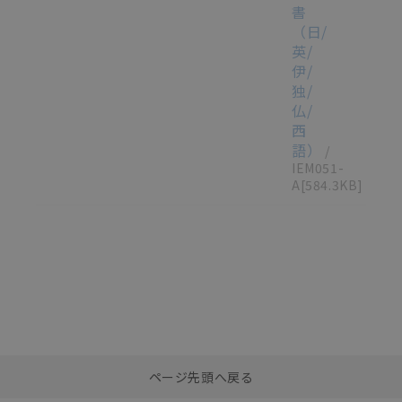
書
（日/
英/
伊/
独/
仏/
西
語）
/
IEM051-
A
[584.3KB]
選択したファイルを一
0
ページ先頭へ戻る
括ダウンロード