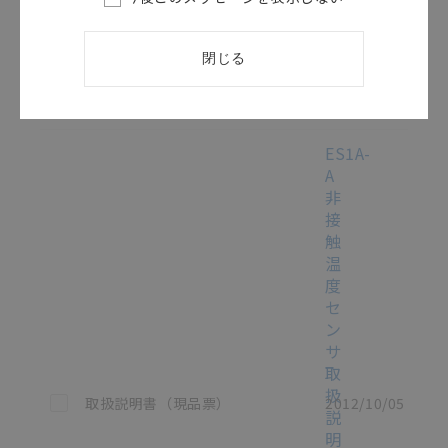
ニ
ュ
ア
閉じる
ル
/
SGTD-
711
[1.8MB]
ES1A-
A
非
接
触
温
度
セ
ン
サ
取
扱
この資料を選択
取扱説明書（現品票）
2012/10/05
説
明