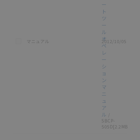
ー
ト
ツ
ー
ル
オ
この資料を選択
マニュアル
2012/10/05
ペ
レ
ー
シ
ョ
ン
マ
ニ
ュ
ア
ル
/
SBCP-
505D
[2.2MB]