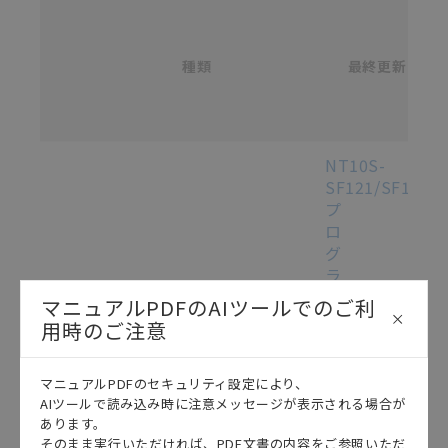
名
称
記載されているサービス内容や連絡先等は作成当時の
/
ものであり、変更・改定させていただいている可能性
カ
種類
タ
最終更新
があります。改めて当サイトの掲載内容をご確認のう
選択
ロ
え、ご用命下さいますようお願いいたします。
グ
番
号
各種マニュアル・テクニカルガイド・取扱説明書のダウンロード
NT10S-
SF121/SF122
プ
ロ
グ
ラ
マ
マニュアルPDFのAIツールでのご利
ブ
用時のご注意
ル
タ
ー
マニュアルPDFのセキュリティ設定により、
AIツールで読み込み時に注意メッセージが表示される場合が
ミ
あります。
ナ
この資料を選択
マニュアル
2012/10/05
そのまま実行いただければ、PDF文書の内容をご参照いただ