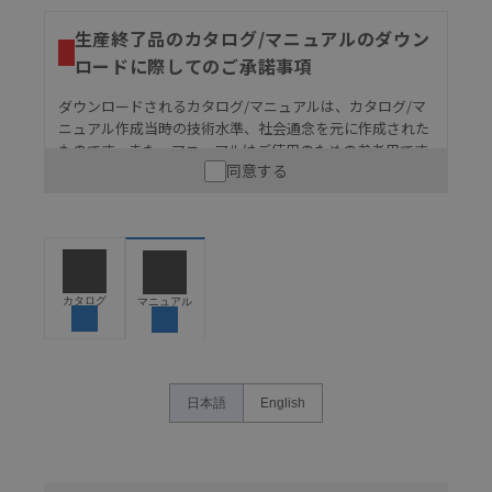
生産終了品のカタログ/マニュアルのダウン
ロードに際してのご承諾事項
ダウンロードされるカタログ/マニュアルは、カタログ/マ
ニュアル作成当時の技術水準、社会通念を元に作成された
ものです。また、マニュアルはご使用のための参考用です
同意する
ので、ご使用にあたっての安全性については十分にご配慮
ください。以下の内容をご承諾の上、ご利用ください。
お客様が本製品を人命や財産に重大な危険を及ぼすよ
うな用途に使用される場合には、システム全体として
危険を知らせたり、冗長設計により必要な安全性を確
保できるよう設計されていること、および本製品が全
カタログ
マニュアル
体の中で意図した用途に対して適切に配電・設置され
ていることを、必ず事前に確認してください。
カタログ/マニュアルに記載されているアプリケーショ
ン事例は参考用ですので、ご採用に際しては機器・装
日本語
English
置の機能や安全性をご確認のうえご使用ください。・
商品に接続される推奨機器等、現在では入手困難なも
のもそのまま記載しています。・誤字、脱字が含まれ
ている可能性がありますがご容赦ください。