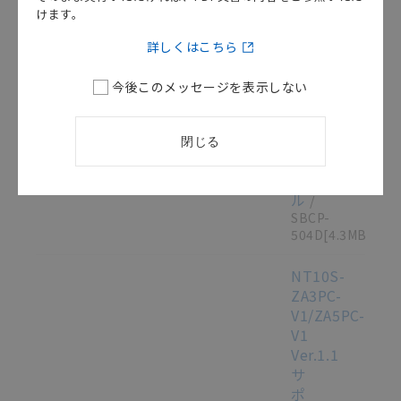
ル
けます。
ユ
ー
詳しくはこちら
ザ
ー
今後このメッセージを表示しない
ズ
マ
ニ
閉じる
ュ
ア
ル
/
SBCP-
504D
[4.3MB]
NT10S-
ZA3PC-
V1/ZA5PC-
V1
Ver.1.1
サ
ポ