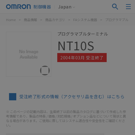
制御機器
Japan
Home
>
商品情報
>
商品カテゴリ
>
FAシステム機器
>
プログラマブルター
プログラマブルターミナル
NT10S
2004年03月 受注終了
受注終了形式の情報（アクセサリ品を含む）はこちら
※ このページの記載内容は、生産終了以前の製品カタログに基づいて作成した参
考情報であり、製品の特長 / 価格 / 対応規格 / オプション品などについて現状と異
なる場合があります。ご使用に際してはシステム適合性や安全性をご確認くださ
い。