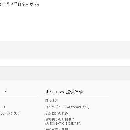
任において行ないます。
ート
オムロンの提供価値
目指す姿
ポート
コンセプト「i-Automation!」
ジャパンデスク
オムロンの強み
お客様との共創拠点
AUTOMATION CENTER
技術を磨く現場