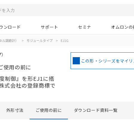
ウンロード
サポート
セミナ
オムロンの
タル調節計）
>
モジュールタイプ
>
EJ1G
プ）
この形・シリーズをマイリ
ご使用の前に
度制御』を形EJ1に搭
株式会社の登録商標で
外形寸法
ご使用の前に
ダウンロード資料一覧