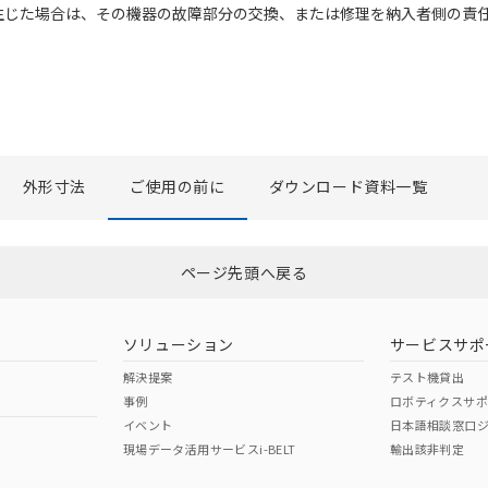
生じた場合は、その機器の故障部分の交換、または修理を納入者側の責
外形寸法
ご使用の前に
ダウンロード資料一覧
ページ先頭へ戻る
ソリューション
サービスサポ
解決提案
テスト機貸出
事例
ロボティクスサ
イベント
日本語相談窓口
現場データ活用サービスi-BELT
輸出該非判定