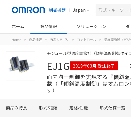
制御機器
Japan
ホーム
商品情報
ソリューション
ダ
Home
>
商品情報
>
商品カテゴリ
>
コントロール
>
温度調節器（デジ
モジュール型温度調節計（傾斜温度制御タイ
EJ1G
2019年03月 受注終了
面内均一制御を実現する『傾斜温
載（「傾斜温度制御」はオムロン
す）
商品の特長
形式/種類
定格/性能
形式仕様一覧