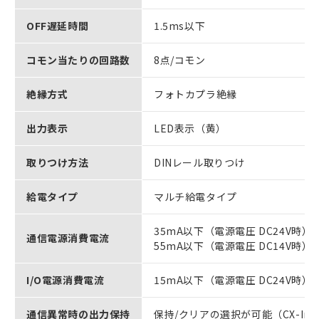
OFF遅延時間
1.5ms以下
コモン当たりの回路数
8点/コモン
絶縁方式
フォトカプラ絶縁
出力表示
LED表示（黄）
取りつけ方法
DINレール取りつけ
給電タイプ
マルチ給電タイプ
35mA以下（電源電圧 DC24V時）
通信電源消費電流
55mA以下（電源電圧 DC14V時）
I/O電源消費電流
15mA以下（電源電圧 DC24V時）
通信異常時の出力保持
保持/クリアの選択が可能（CX-Inte