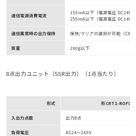
155mA以下（電源電圧 DC24V
通信電源消費電流
255mA以下（電源電圧 DC14V
通信異常時の出力保持
保持/クリアの選択が可能（CX-Int
質量
260g以下
8点出力ユニット（SSR出力）（1点当たり）
形式
形CRT1-ROF08
入出力点数
出力8点
負荷電圧
AC24～265V