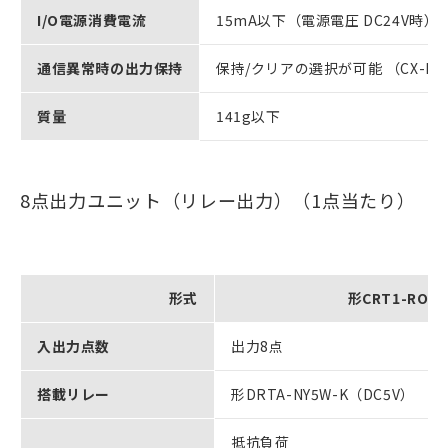
I/O電源消費電流
15mA以下（電源電圧 DC24V時）
通信異常時の出力保持
保持/クリアの選択が可能 （CX-Int
質量
141g以下
8点出力ユニット（リレー出力）（1点当たり）
形式
形CRT1-ROS0
入出力点数
出力8点
搭載リレー
形DRTA-NY5W-K（DC5V）
抵抗負荷