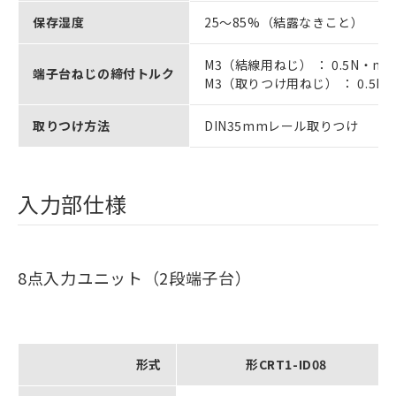
保存湿度
25～85%（結露なきこと）
M3（結線用ねじ） ： 0.5N・m
端子台ねじの締付トルク
M3（取りつけ用ねじ） ： 0.5N
取りつけ方法
DIN35mmレール取りつけ
入力部仕様
8点入力ユニット（2段端子台）
形式
形CRT1-ID08