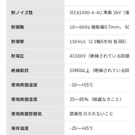
耐ノイズ性
IEC61000-4-4に準拠 2kV（
耐振動
10～60Hz 複振幅0.7mm、 60～1
耐衝撃
150m/s（2 3軸6方向 各3回）
耐電圧
AC500V（絶縁されている回路間
絶縁抵抗
20MΩ以上（絶縁されている回路
使用周囲温度
-10～+55℃
使用周囲湿度
25～85%（結露なきこと）
使用周囲雰囲気
腐食性ガスのないこと
保存温度
-25～+65℃