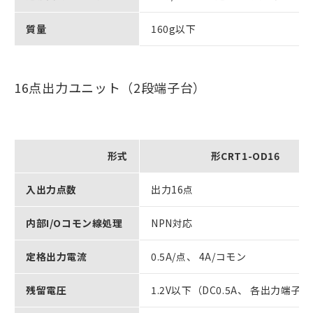
質量
160g以下
16点出力ユニット（2段端子台）
形式
形CRT1-OD16
入出力点数
出力16点
内部I/Oコモン線処理
NPN対応
定格出力電流
0.5A/点、 4A/コモン
残留電圧
1.2V以下（DC0.5A、 各出力端子