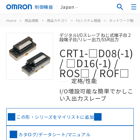
制御機器
Japan
Home
>
商品情報
>
商品カテゴリ
>
FAシステム機器
>
ネットワーク機器
デジタルI/Oスレーブ ねじ式端子台 2
段端子台/リレー出力/SSR出力
CRT1-□D08(-1)
/ □D16(-1) /
ROS□ / ROF□
定格/性能
I/O増設可能な簡単でかしこ
い入出力スレーブ
この形・シリーズをマイリストに追加
カタログ/データシート/マニュアル