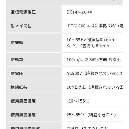
通信電源電圧
DC14～26.4V
耐ノイズ性
IEC61000-4-4に準拠 2kV（
10～55Hz 複振幅0.7mm
耐振動
X、Y、Z各方向 80min
耐衝撃
100m/s（2 3軸6方向 各3回）
耐電圧
AC500V（絶縁されている回路間
絶縁抵抗
20MΩ以上（絶縁されている回路
使用周囲温度
-10～+55℃
使用周囲湿度
25～85%（結露なきこと）
使用周囲雰囲気
腐食性ガスのないこと