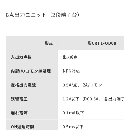
8点出力ユニット（2段端子台）
形式
形CRT1-OD08
入出力点数
出力8点
内部I/Oコモン線処理
NPN対応
定格出力電流
0.5A/点、 2A/コモン
残留電圧
1.2V以下（DC0.5A、 各出力端子
漏れ電流
0.1mA以下
ON遅延時間
0.5ms以下