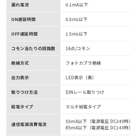
漏れ電流
0.1mA以下
ON遅延時間
0.5ms以下
OFF遅延時間
1.5ms以下
コモン当たりの回路数
16点/コモン
絶縁方式
フォトカプラ絶縁
出力表示
LED表示（黄）
取りつけ方法
DINレール取りつけ
給電タイプ
マルチ給電タイプ
55mA以下（電源電圧 DC24V時）
通信電源消費電流
85mA以下（電源電圧 DC14V時）