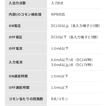
入出力点数
入力8点
内部I/Oコモン線処理
NPN対応
ON電圧
DC15V以上（各入力端子とV間）
OFF電圧
DC5V以下（各入力端子とV間）
OFF電流
1.0mA以下
6.0mA以下/点（DC24V時）
入力電流
3.0mA以上/点（DC17V時）
ON遅延時間
1.5ms以下
OFF遅延時間
1.5ms以下
コモン当たりの回路数
8点/コモン