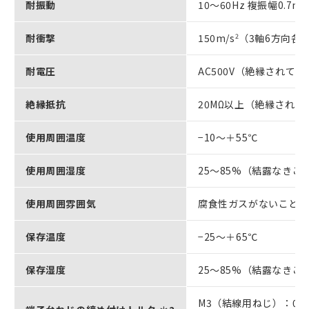
耐振動
10～60Hz 複振幅0.7mm
耐衝撃
150m/s
2
（3軸6方向各
耐電圧
AC500V（絶縁されて
絶縁抵抗
20MΩ以上（絶縁され
使用周囲温度
−10～＋55℃
使用周囲湿度
25～85%（結露なきこ
使用周囲雰囲気
腐食性ガスがないこと
保存温度
−25～＋65℃
保存湿度
25～85%（結露なきこ
M3（結線用ねじ）：0.5