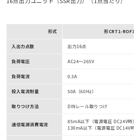
16点出力ユニット（SSR出力）（1点当たり）
形式
形CRT1-ROF16
入出力点数
出力16点
負荷電圧
AC24～265V
負荷電流
0.3A
投入電流耐量
50A（60Hz）
取りつけ方法
DINレール取りつけ
85mA以下（電源電圧 DC24V時）
通信電源消費電流
130mA以下（電源電圧 DC14V時）