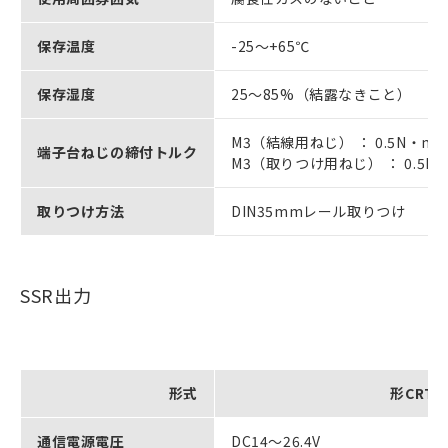
保存温度
-25～+65℃
保存湿度
25～85%（結露なきこと）
M3（結線用ねじ） ： 0.5N・m
端子台ねじの締付トルク
M3（取りつけ用ねじ） ： 0.5N
取りつけ方法
DIN35mmレール取りつけ
SSR出力
形式
形CRT1-
通信電源電圧
DC14～26.4V