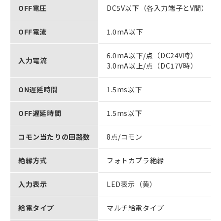
OFF電圧
DC5V以下（各入力端子とV間）
OFF電流
1.0mA以下
6.0mA以下/点（DC24V時）
入力電流
3.0mA以上/点（DC17V時）
ON遅延時間
1.5ms以下
OFF遅延時間
1.5ms以下
コモン当たりの回路数
8点/コモン
絶縁方式
フォトカプラ絶縁
入力表示
LED表示（黄）
給電タイプ
マルチ給電タイプ