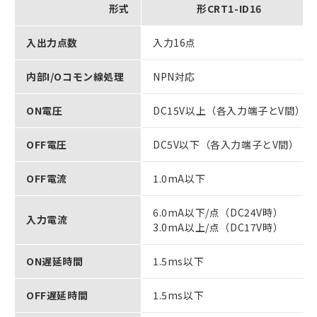
形式
形CRT1-ID16
入出力点数
入力16点
内部I/Oコモン線処理
NPN対応
ON電圧
DC15V以上（各入力端子とV間）
OFF電圧
DC5V以下（各入力端子とV間）
OFF電流
1.0mA以下
6.0mA以下/点（DC24V時）
入力電流
3.0mA以上/点（DC17V時）
ON遅延時間
1.5ms以下
OFF遅延時間
1.5ms以下