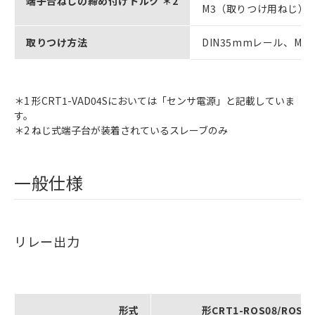
端子台ねじの締め付けトルク ＊2
M3（取りつけ用ねじ）：
取りつけ方法
DIN35mmレール、
＊1 形CRT1-VAD04Sにおいては「センサ電源」と記載していま
す。
＊2 ねじ式端子台が装着されているスレーブのみ
一般仕様
リレー出力
形式
形CRT1-ROS08/ROS1