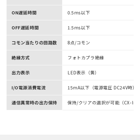
ON遅延時間
0.5ms以下
OFF遅延時間
1.5ms以下
コモン当たりの回路数
8点/コモン
絶縁方式
フォトカプラ絶縁
出力表示
LED表示（黄）
I/O電源消費電流
15mA以下（電源電圧 DC24V時）
通信異常時の出力保持
保持/クリアの選択が可能（CX-Inte