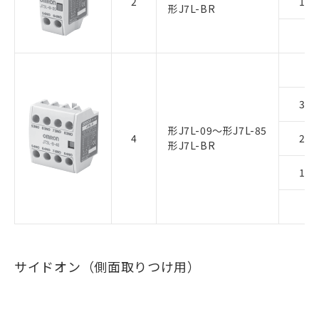
2
1a1
形J7L-BR
2b
4a
3a1
形J7L-09～形J7L-85
4
2a2
形J7L-BR
1a3
4b
サイドオン（側面取りつけ用）