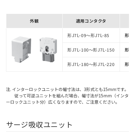
外観
適用コンタクタ
形J7L-09～形J7L-85
形J7
形J7L-100～形J7L-150
形J7
形J7L-180～形J7L-220
形J7
注. インターロックユニットの幅寸法は、3形式とも15mmです。
従って可逆ユニットを組んだ場合、幅寸法が15mm（インタ
ーロックユニット分）広くなりますので、ご注意ください。
サージ吸収ユニット