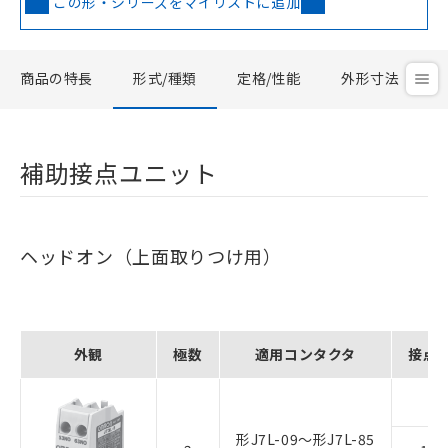
この形・シリーズをマイリストに追加
商品の特長
形式/種類
定格/性能
外形寸法
補助接点ユニット
ヘッドオン（上面取りつけ用）
外観
極数
適用コンタクタ
接点
2a
形J7L-09～形J7L-85