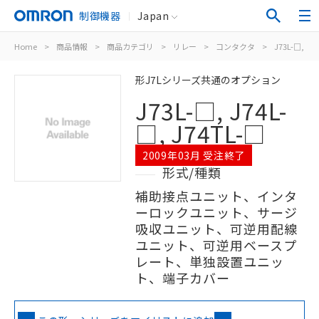
制御機器
Japan
Home
>
商品情報
>
商品カテゴリ
>
リレー
>
コンタクタ
>
J73L-□, J74
形J7Lシリーズ共通のオプション
J73L-□, J74L-
□, J74TL-□
2009年03月 受注終了
形式/種類
補助接点ユニット、インタ
ーロックユニット、サージ
吸収ユニット、可逆用配線
ユニット、可逆用ベースプ
レート、単独設置ユニッ
ト、端子カバー