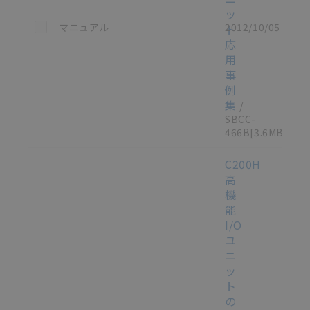
ッ
この資料を選択
マニュアル
2012/10/05
ト
応
用
事
例
集
/
SBCC-
466B
[3.6MB]
C200H
高
機
能
I/O
ユ
ニ
ッ
ト
の