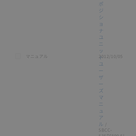
ポ
ジ
シ
ョ
ナ
ユ
ニ
ッ
この資料を選択
マニュアル
2012/10/05
ト
ユ
ー
ザ
ー
ズ
マ
ニ
ュ
ア
ル
/
SBCC-
535D
[899.5KB]