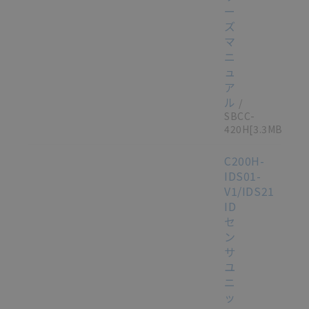
ー
ズ
マ
ニ
ュ
ア
ル
/
SBCC-
420H
[3.3MB]
C200H-
IDS01-
V1/IDS21
ID
セ
ン
サ
ユ
ニ
ッ