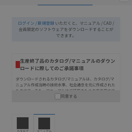
ログイン / 新規登録
いただくと、マニュアル / CAD /
会員限定のソフトウェアをダウンロードすることが
できます。
生産終了品のカタログ/マニュアルのダウン
ロードに際してのご承諾事項
ダウンロードされるカタログ/マニュアルは、カタログ/マ
ニュアル作成当時の技術水準、社会通念を元に作成された
ものです。また、マニュアルはご使用のための参考用です
同意する
ので、ご使用にあたっての安全性については十分にご配慮
ください。以下の内容をご承諾の上、ご利用ください。
お客様が本製品を人命や財産に重大な危険を及ぼすよ
うな用途に使用される場合には、システム全体として
危険を知らせたり、冗長設計により必要な安全性を確
保できるよう設計されていること、および本製品が全
カタログ
マニュアル