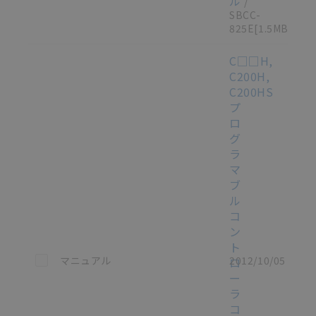
ル
/
SBCC-
825E
[1.5MB]
C□□H,
C200H,
C200HS
プ
ロ
グ
ラ
マ
ブ
ル
コ
ン
ト
この資料を選択
マニュアル
2012/10/05
ロ
ー
ラ
コ