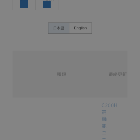
体の中で意図した用途に対して適切に配電・設置され
ていることを、必ず事前に確認してください。
カタログ/マニュアルに記載されているアプリケーショ
ン事例は参考用ですので、ご採用に際しては機器・装
日本語
English
置の機能や安全性をご確認のうえご使用ください。・
商品に接続される推奨機器等、現在では入手困難なも
のもそのまま記載しています。・誤字、脱字が含まれ
ている可能性がありますがご容赦ください。
名
称
記載されているサービス内容や連絡先等は作成当時の
/
ものであり、変更・改定させていただいている可能性
カ
種類
タ
最終更新
があります。改めて当サイトの掲載内容をご確認のう
選択
ロ
え、ご用命下さいますようお願いいたします。
グ
番
号
各種マニュアル・テクニカルガイド・取扱説明書のダウンロード
C200H
高
機
能
ユ
ニ