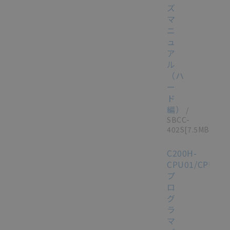
ズ
マ
ニ
ュ
ア
ル
（ハ
ー
ド
編）
/
SBCC-
402S
[7.5MB]
C200H-
CPU01/CPU02/
プ
ロ
グ
ラ
マ