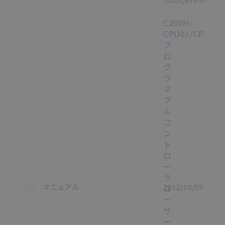
C200H-
CPU01/CPU02/
プ
ロ
グ
ラ
マ
ブ
ル
コ
ン
ト
ロ
ー
ラ
この資料を選択
マニュアル
2012/10/05
ユ
ー
ザ
ー