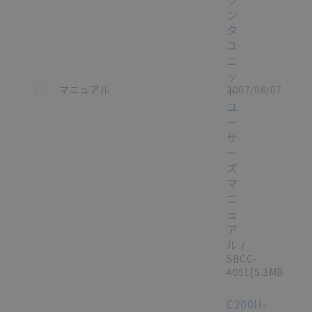
ン
タ
ユ
ニ
ッ
この資料を選択
マニュアル
2007/08/07
ト
ユ
ー
ザ
ー
ズ
マ
ニ
ュ
ア
ル
/
SBCC-
405L
[5.3MB]
C200H-