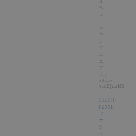
オ
ペ
レ
ー
シ
ョ
ン
マ
ニ
ュ
ア
ル
/
SBCC-
460B
[1.1MB]
C200H-
FZ001
フ
ァ
ジ
ィ