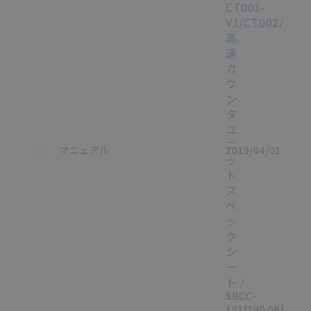
CT001-
V1/CT002/CT0
高
速
カ
ウ
ン
タ
ユ
ニ
この資料を選択
マニュアル
2019/04/01
ッ
ト
ス
ペ
ッ
ク
シ
ー
ト
/
SBCC-
181
[790.0KB]