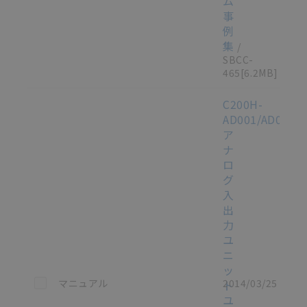
ム
事
例
集
/
SBCC-
465
[6.2MB]
C200H-
AD001/AD002/
ア
ナ
ロ
グ
入
出
力
ユ
ニ
ッ
この資料を選択
マニュアル
2014/03/25
ト
ユ