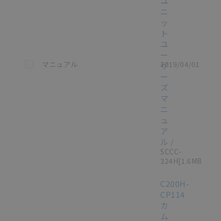
ユ
ニ
ッ
ト
ユ
ー
この資料を選択
マニュアル
2019/04/01
ザ
ー
ズ
マ
ニ
ュ
ア
ル
/
SCCC-
324H
[1.6MB]
C200H-
CP114
カ
ム