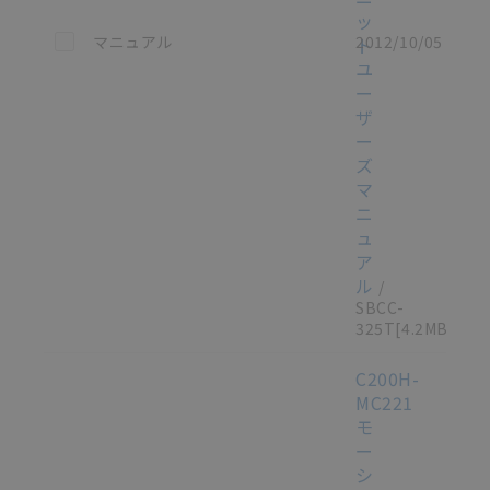
ッ
この資料を選択
マニュアル
2012/10/05
ト
ユ
ー
ザ
ー
ズ
マ
ニ
ュ
ア
ル
/
SBCC-
325T
[4.2MB]
C200H-
MC221
選択したファイルを一
0
モ
括ダウンロード
ー
選択可能容量：
0.0
MB /
100
MB
シ