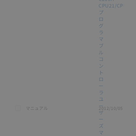
CPU21/CPU22/
プ
ロ
グ
ラ
マ
ブ
ル
コ
ン
ト
ロ
ー
ラ
ユ
ー
この資料を選択
マニュアル
2012/10/05
ザ
ー
ズ
マ