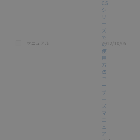
CS
シ
リ
ー
ズ
で
この資料を選択
マニュアル
2012/10/05
の
使
用
方
法
ユ
ー
ザ
ー
ズ
マ
ニ
ュ
ア