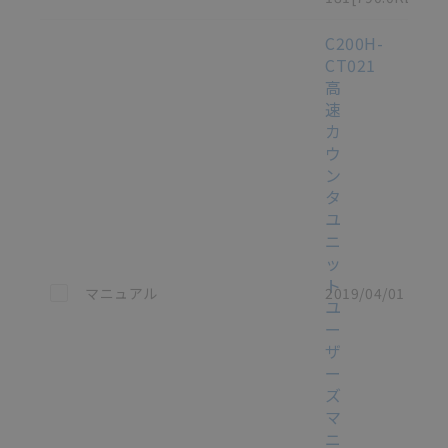
C200H-
CT021
高
速
カ
ウ
ン
タ
ユ
ニ
ッ
ト
この資料を選択
マニュアル
2019/04/01
ユ
ー
ザ
ー
ズ
マ
ニ