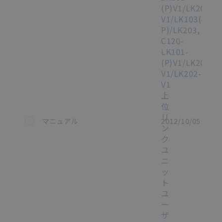
(P)V1/LK201-
V1/LK103(-
P)/LK203,
C120-
LK101-
(P)V1/LK201-
V1/LK202-
V1
上
位
リ
この資料を選択
マニュアル
2012/10/05
ン
ク
ユ
ニ
ッ
ト
ユ
ー
ザ