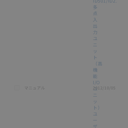
ID501/ID215/
多
点
入
出
力
ユ
ニ
ッ
ト
（高
機
能
I/O
この資料を選択
マニュアル
2012/10/05
ユ
ニ
ッ
ト）
ユ
ー
ザ