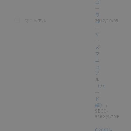
ロ
ー
ラ
この資料を選択
マニュアル
2012/10/05
ユ
ー
ザ
ー
ズ
マ
ニ
ュ
ア
ル
（ハ
ー
ド
編）
/
SBCC-
516G
[9.7MB]
C200H-