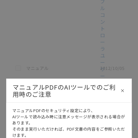
ブ
ル
コ
ン
ト
ロ
ー
ラ
ユ
ー
この資料を選択
マニュアル
2012/10/05
ザ
ー
ズ
マニュアルPDFのAIツールでのご利
マ
用時のご注意
ニ
ュ
ア
マニュアルPDFのセキュリティ設定により、
ル
AIツールで読み込み時に注意メッセージが表示される場合が
（プ
あります。
そのまま実行いただければ、PDF文書の内容をご参照いただ
ロ
けます。
グ