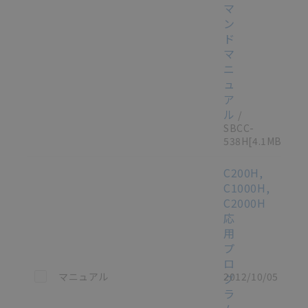
マ
ン
ド
マ
ニ
ュ
ア
ル
/
SBCC-
538H
[4.1MB]
C200H,
C1000H,
C2000H
応
用
プ
ロ
この資料を選択
マニュアル
2012/10/05
グ
ラ