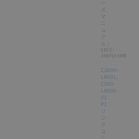
ー
ズ
マ
ニ
ュ
ア
ル
/
SBCC-
398P
[4.0MB]
C200H-
LK401,
C500-
LK009-
V1
PC
リ
ン
ク
ユ
ニ