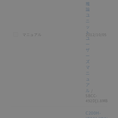
推
論
ユ
ニ
ッ
ト
この資料を選択
マニュアル
2012/10/05
ユ
ー
ザ
ー
ズ
マ
ニ
ュ
ア
ル
/
SBCC-
492D
[1.8MB]
C200H-