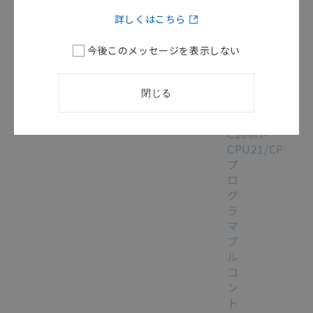
ラ
詳しくはこちら
ミ
ン
今後このメッセージを表示しない
グ
編）
/
SBCC-
閉じる
403R
[17.1MB]
C200H-
CPU21/CPU22/
プ
ロ
グ
ラ
マ
ブ
ル
コ
ン
ト