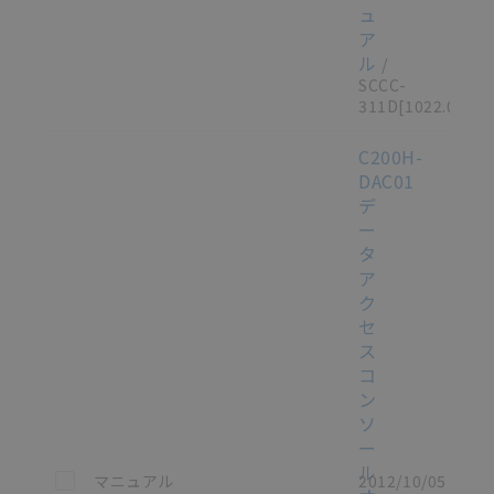
ュ
ア
ル
/
SCCC-
311D
[1022.0KB]
C200H-
DAC01
デ
ー
タ
ア
ク
セ
ス
コ
ン
ソ
ー
ル
この資料を選択
マニュアル
2012/10/05