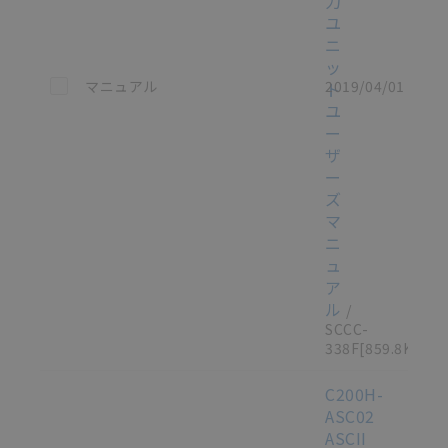
力
ユ
ニ
ッ
この資料を選択
マニュアル
2019/04/01
ト
ユ
ー
ザ
ー
ズ
マ
ニ
ュ
ア
ル
/
SCCC-
338F
[859.8KB]
C200H-
ASC02
ASCII