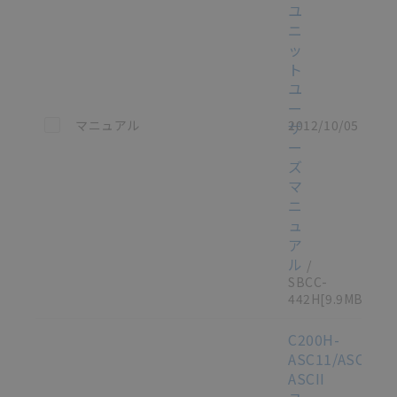
ユ
ニ
ッ
ト
ユ
ー
この資料を選択
マニュアル
2012/10/05
ザ
ー
ズ
マ
ニ
ュ
ア
ル
/
SBCC-
442H
[9.9MB]
C200H-
ASC11/ASC21/
ASCII