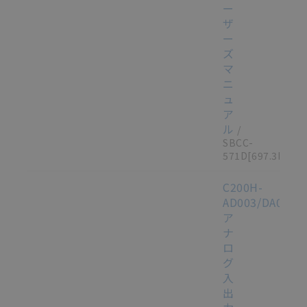
ー
ザ
ー
ズ
マ
ニ
ュ
ア
ル
/
SBCC-
571D
[697.3KB]
C200H-
AD003/DA003/
ア
ナ
ロ
グ
入
出