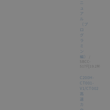
ニ
ュ
ア
ル
（プ
ロ
グ
ラ
ミ
ン
編）
/
SBCC-
517F
[19.2MB]
C200H-
CT001-
V1/CT002
高
速
カ
ウ