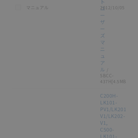
ト
この資料を選択
マニュアル
2012/10/05
ユ
ー
ザ
ー
ズ
マ
ニ
ュ
ア
ル
/
SBCC-
437H
[4.5MB]
C200H-
LK101-
PV1/LK201-
V1/LK202-
V1,
C500-
LK101-