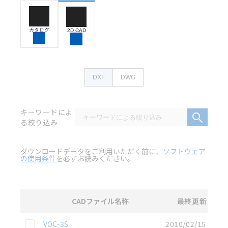
カタログ
2D CAD
DXF
DWG
キーワードによ
る絞り込み
ダウンロードデータをご利用いただく前に、
ソフトウェア
の使用条件
を必ずお読みください。
CADファイル名称
最終更新
選択
2D CAD
データのダウンロード資料一覧
この資料を選択
VOC-3S
2010/02/15