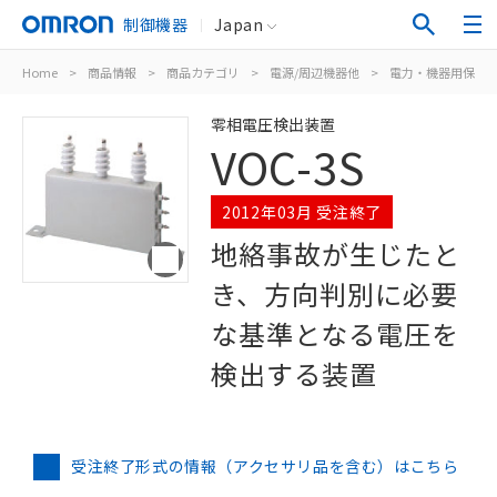
制御機器
Japan
Home
>
商品情報
>
商品カテゴリ
>
電源/周辺機器他
>
電力・機器用保護
零相電圧検出装置
VOC-3S
2012年03月 受注終了
地絡事故が生じたと
き、方向判別に必要
な基準となる電圧を
検出する装置
受注終了形式の情報（アクセサリ品を含む）はこちら