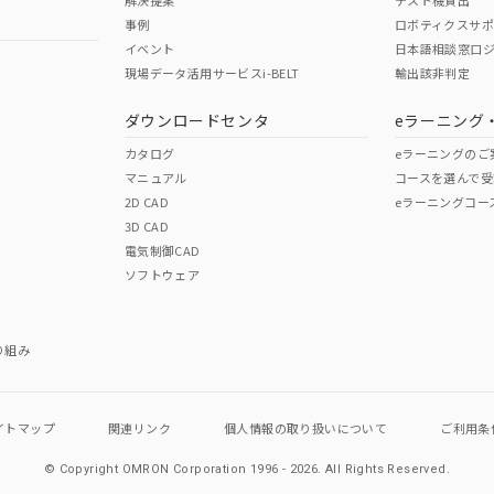
解決提案
テスト機貸出
事例
ロボティクスサ
イベント
日本語相談窓口
現場データ活用サービスi-BELT
輸出該非判定
ダウンロードセンタ
eラーニング
カタログ
eラーニングのご
マニュアル
コースを選んで受
2D CAD
eラーニングコー
3D CAD
電気制御CAD
ソフトウェア
り組み
イトマップ
関連リンク
個人情報の
取り扱いについて
ご利用条
© Copyright OMRON Corporation 1996 - 2026.
All Rights Reserved.