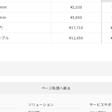
事業取扱商品の中には、本サービスの対象外となる商品もあること
8mm
¥2,530
び標準価格照会結果は、記載している更新日時点での社内データに
覧された時点での実際の在庫および標準価格とは異なる場合がある
2mm
¥3,900
上の在庫あり
況および標準価格はお客様のお取引先、またはお客様担当のオムロ
プ）
¥17,710
ご相談ください。
は満たないが在庫あり
機器販売店や当社販売拠点は「
販売ネットワーク
」をご確認くだ
ーブル
¥12,650
び標準価格結果を当社の事前の承諾なく第三者に漏洩または開示し
(最新の在庫状況については、お客様のお取引先、またはお客様担当
店・当社販売員にご確認ください)
能（部品リスト作成サービス）をご利用いただくには、I-Webメン
あります。
機種、また在庫状況の情報を公開していない機種
ェブサイト上で当社にご登録された部品リストについて、当社およ
品・サービスに関するお客様との取引・商談に必要な範囲で利用す
利用者とは、
"個人情報の共同利用に関して"
の「1.共同利用者の
します。
ページ先頭へ戻る
ソリューション
サービスサポ