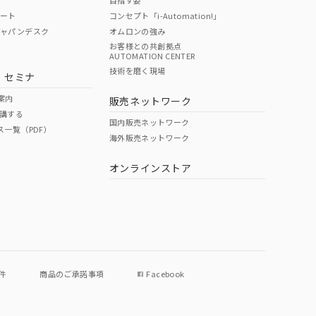
目指す姿
ポート
コンセプト「i-Automation!」
ジャパンデスク
オムロンの強み
お客様との共創拠点
AUTOMATION CENTER
技術を磨く現場
・セミナ
案内
販売ネットワーク
講する
国内販売ネットワーク
ス一覧（PDF）
海外販売ネットワーク
オンラインストア
件
商品のご承諾事項
Facebook