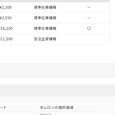
をご了承ください。
¥2,300
標準在庫機種
－
基づき作成されるも
ことをご了承くださ
¥3,550
標準在庫機種
－
ン制御機器販売店・
¥16,100
標準在庫機種
〇
さい。
¥11,500
受注生産機種
ないようお願いしま
のオムロン制御
バーズにご登録され
び当社の共同利用者
ることをご了承くだ
範囲」に記載されて
ート
オムロンの提供価値