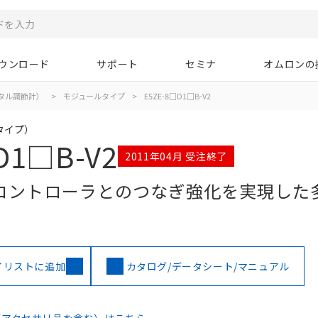
ウンロード
サポート
セミナ
オムロンの
タル調節計）
>
モジュールタイプ
>
E5ZE-8□D1□B-V2
tタイプ）
D1□B-V2
2011年04月 受注終了
コントローラとのつなぎ強化を実現した
イリストに追加
カタログ/データシート/マニュアル