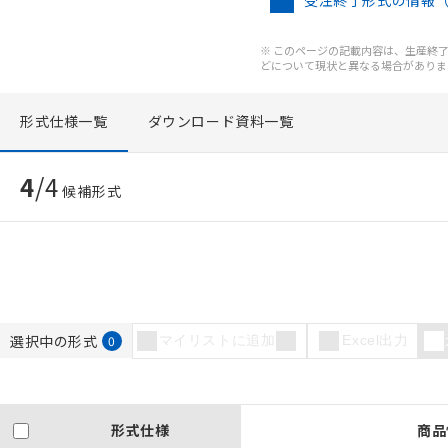
受注終了形式の情報
※ このページの記載内容は、生産終了以
どについて現状と異なる場合がありま
形式仕様一覧
ダウンロード資料一覧
4
/
4
候補形式
ご利用条件
選択中の形式
0
マイリストに追加
Excel出力
以下の条件をお読
本サービスは
形式仕様
商品
くものです。