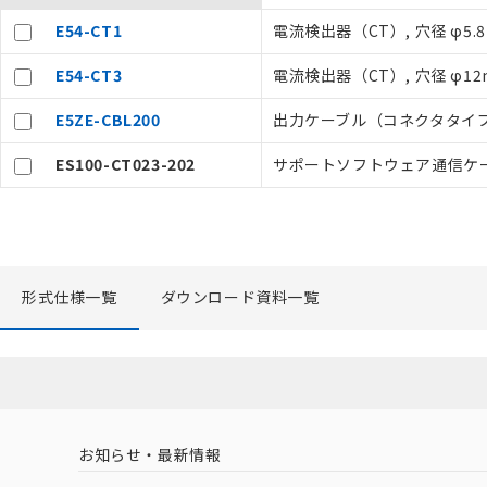
記
説明
当社制御機器
号
E54-CT1
電流検出器（CT）, 穴径 φ5.
在庫状況およ
のであり、閲
E54-CT3
電流検出器（CT）, 穴径 φ1
○
一定数以
い。
正式な納期状
E5ZE-CBL200
出力ケーブル（コネクタタイ
当社販売員に
△
一定数に
オムロン制御
ES100-CT023-202
サポートソフトウェア通信ケ
在庫状況およ
－
在庫なし
す。
機器販売
マイパーツ機
ている必要が
空
受注生産
お客様が当ウ
白
が、当社の製
形式仕様一覧
ダウンロード資料一覧
さい。
※当社の共同
いる法人を指
お知らせ・最新情報