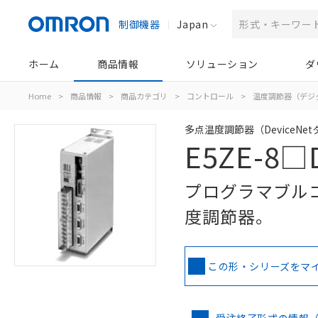
制御機器
Japan
ホーム
商品情報
ソリューション
ダ
Home
>
商品情報
>
商品カテゴリ
>
コントロール
>
温度調節器（デジ
多点温度調節器（DeviceNe
E5ZE-8□
プログラマブル
度調節器。
この形・シリーズをマ