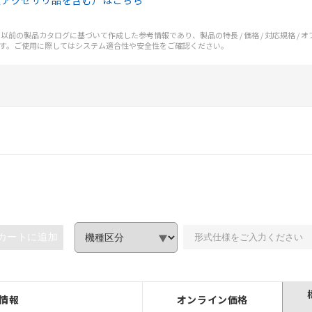
（アクセサリ品を含む）はこちら
前の製品カタログに基づいて作成した参考情報であり、製品の特長 / 価格 / 対応規格 / 
す。ご使用に際してはシステム適合性や安全性をご確認ください。
カートに追加
みいただき、同意のうえご利用ください。
、当社制御機器事業取扱商品の当社在庫状況および標準価格(税抜)
情報
オンライン価格