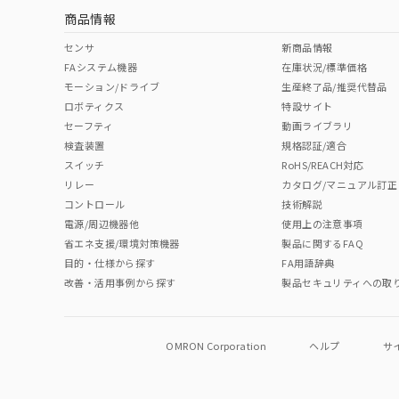
商品情報
センサ
新商品情報
FAシステム機器
在庫状況/標準価格
モーション/ドライブ
生産終了品/推奨代替品
ロボティクス
特設サイト
セーフティ
動画ライブラリ
検査装置
規格認証/適合
スイッチ
RoHS/REACH対応
リレー
カタログ/マニュアル訂正
コントロール
技術解説
電源/周辺機器他
使用上の注意事項
省エネ支援/環境対策機器
製品に関するFAQ
目的・仕様から探す
FA用語辞典
改善・活用事例から探す
製品セキュリティへの取
OMRON Corporation
ヘルプ
サ