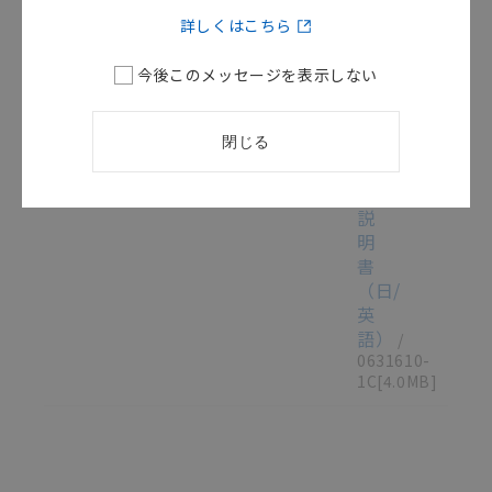
ー
詳しくはこちら
タ
ー
今後このメッセージを表示しない
ミ
ナ
ル
閉じる
この資料を選択
取扱説明書（現品票）
2025/09/16
取
扱
説
明
書
（日/
英
語）
/
0631610-
1C
[4.0MB]