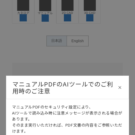
危険を知らせたり、冗長設計により必要な安全性を確
保できるよう設計されていること、および本製品が全
カタログ
2D CAD
3D CAD
マニュアル
体の中で意図した用途に対して適切に配電・設置され
ていることを、必ず事前に確認してください。
カタログ/マニュアルに記載されているアプリケーショ
ン事例は参考用ですので、ご採用に際しては機器・装
日本語
English
置の機能や安全性をご確認のうえご使用ください。・
商品に接続される推奨機器等、現在では入手困難なも
のもそのまま記載しています。・誤字、脱字が含まれ
ている可能性がありますがご容赦ください。
名
称
記載されているサービス内容や連絡先等は作成当時の
/
ものであり、変更・改定させていただいている可能性
カ
マニュアルPDFのAIツールでのご利
種類
タ
最終更新
があります。改めて当サイトの掲載内容をご確認のう
選択
ロ
用時のご注意
え、ご用命下さいますようお願いいたします。
グ
番
号
マニュアルPDFのセキュリティ設定により、
各種マニュアル・テクニカルガイド・取扱説明書のダウンロード
AIツールで読み込み時に注意メッセージが表示される場合が
G70D-
あります。
SOC08
そのまま実行いただければ、PDF文書の内容をご参照いただ
リ
けます。
レ