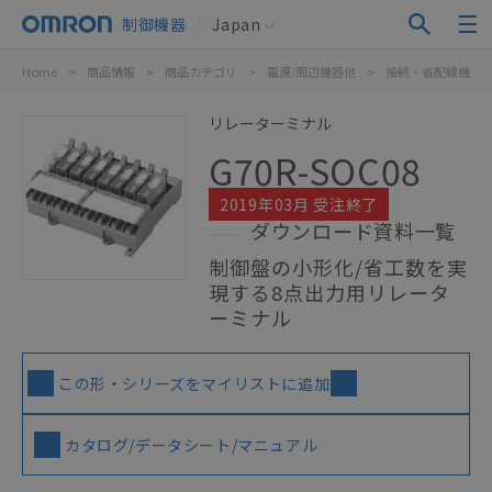
制御機器
Japan
Home
>
商品情報
>
商品カテゴリ
>
電源/周辺機器他
>
接続・省配線機器
リレーターミナル
G70R-SOC08
2019年03月 受注終了
ダウンロード資料一覧
制御盤の小形化/省工数を実
現する8点出力用リレータ
ーミナル
この形・シリーズをマイリストに追加
カタログ/データシート/マニュアル