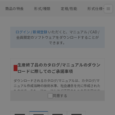
商品の特長
形式/種類
定格/性能
形式仕様一覧
ログイン / 新規登録
いただくと、マニュアル / CAD /
会員限定のソフトウェアをダウンロードすることが
できます。
生産終了品のカタログ/マニュアルのダウン
ロードに際してのご承諾事項
ダウンロードされるカタログ/マニュアルは、カタログ/マ
ニュアル作成当時の技術水準、社会通念を元に作成された
ものです。また、マニュアルはご使用のための参考用です
同意する
ので、ご使用にあたっての安全性については十分にご配慮
ください。以下の内容をご承諾の上、ご利用ください。
お客様が本製品を人命や財産に重大な危険を及ぼすよ
うな用途に使用される場合には、システム全体として