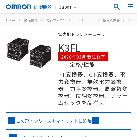
制御機器
Japan
Home
>
商品情報
>
商品カテゴリ
>
コントロール
>
信号変換器
>
K3FL
電力用トランスデューサ
K3FL
2020年03月 受注終了
定格/性能
PT変換器、CT変換器、電
力変換器、無効電力変換
器、力率変換器、周波数変
換器、位相変換器、アラー
ムセッタを品揃え
この形・シリーズをマイリストに追加