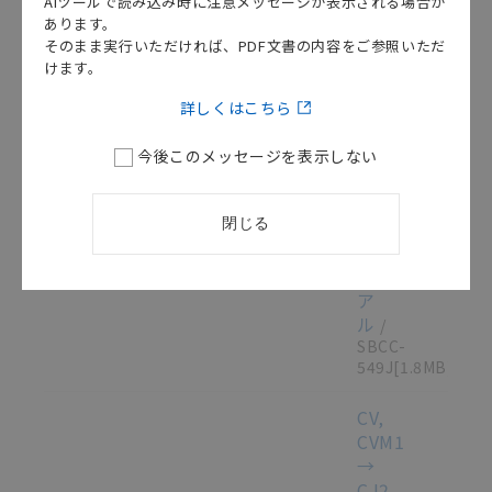
AIツールで読み込み時に注意メッセージが表示される場合が
ユ
あります。
ニ
そのまま実行いただければ、PDF文書の内容をご参照いただ
ッ
けます。
ト
この資料を選択
マニュアル
2012/10/05
ユ
詳しくはこちら
ー
ザ
今後このメッセージを表示しない
ー
ズ
閉じる
マ
ニ
ュ
ア
ル
/
SBCC-
549J
[1.8MB]
CV,
CVM1
→
CJ2