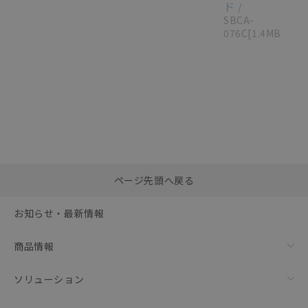
ド
/
SBCA-
076C
[1.4MB]
選択したファイルを一
0
ページ先頭へ戻る
括ダウンロード
選択可能容量：
0.0
MB /
100
MB
お知らせ・最新情報
リセット
商品情報
ソリューション