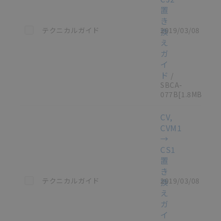
置
き
この資料を選択
テクニカルガイド
2019/03/08
換
え
ガ
イ
ド
/
SBCA-
077B
[1.8MB]
CV,
CVM1
→
CS1
置
き
この資料を選択
テクニカルガイド
2019/03/08
換
え
ガ
イ