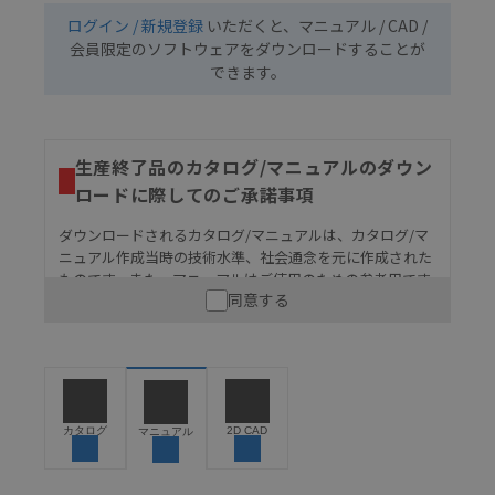
ログイン / 新規登録
いただくと、マニュアル / CAD /
会員限定のソフトウェアをダウンロードすることが
できます。
生産終了品のカタログ/マニュアルのダウン
ロードに際してのご承諾事項
ダウンロードされるカタログ/マニュアルは、カタログ/マ
ニュアル作成当時の技術水準、社会通念を元に作成された
ものです。また、マニュアルはご使用のための参考用です
同意する
ので、ご使用にあたっての安全性については十分にご配慮
ください。以下の内容をご承諾の上、ご利用ください。
お客様が本製品を人命や財産に重大な危険を及ぼすよ
うな用途に使用される場合には、システム全体として
危険を知らせたり、冗長設計により必要な安全性を確
保できるよう設計されていること、および本製品が全
カタログ
2D CAD
マニュアル
体の中で意図した用途に対して適切に配電・設置され
ていることを、必ず事前に確認してください。