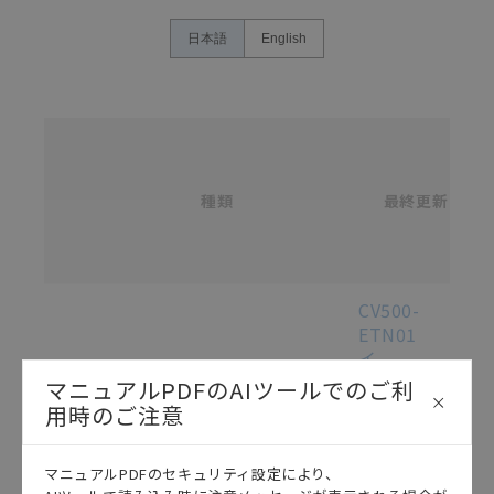
カタログ/マニュアルに記載されているアプリケーショ
ン事例は参考用ですので、ご採用に際しては機器・装
日本語
English
置の機能や安全性をご確認のうえご使用ください。・
商品に接続される推奨機器等、現在では入手困難なも
のもそのまま記載しています。・誤字、脱字が含まれ
ている可能性がありますがご容赦ください。
名
称
記載されているサービス内容や連絡先等は作成当時の
/
ものであり、変更・改定させていただいている可能性
カ
種類
タ
最終更新
があります。改めて当サイトの掲載内容をご確認のう
選択
ロ
え、ご用命下さいますようお願いいたします。
グ
番
号
各種マニュアル・テクニカルガイド・取扱説明書のダウンロード
CV500-
ETN01
イ
ー
マニュアルPDFのAIツールでのご利
サ
用時のご注意
ネ
ッ
マニュアルPDFのセキュリティ設定により、
ト