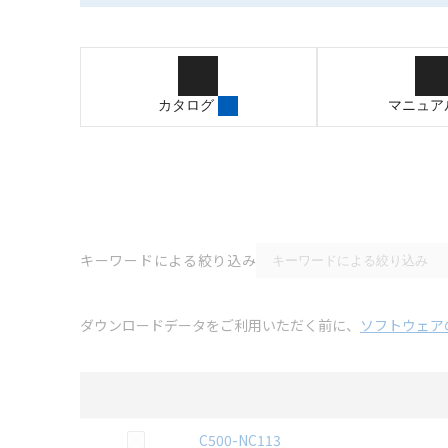
カタログ
マニュア
キーワードによる絞り込み
ダウンロードデータをご利用いただく前に、
ソフトウェア
選択
2D CAD
データのダウンロード資料一覧
この資料を選択
C500-NC113