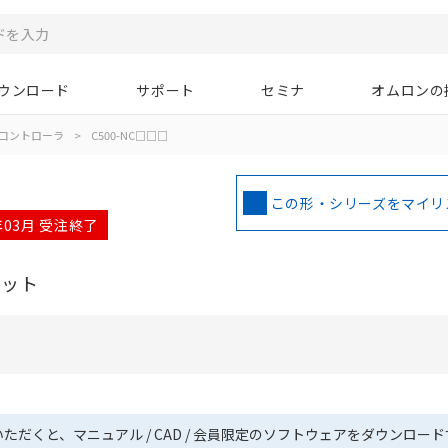
ウンロード
サポート
セミナ
オムロンの
コントローラ
>
C500-NC□□□
この形・シリーズをマイリ
年03月 受注終了
ニット
いただくと、マニュアル / CAD / 会員限定のソフトウェアをダウンロー