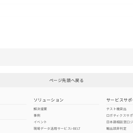
選択したファイルを一括ダウンロード
0
選択可能容量：
0.0
MB /
100
MB
ページ先頭へ戻る
ソリューション
サービスサポ
解決提案
テスト機貸出
事例
ロボティクスサ
イベント
日本語相談窓口
現場データ活用サービスi-BELT
輸出該非判定