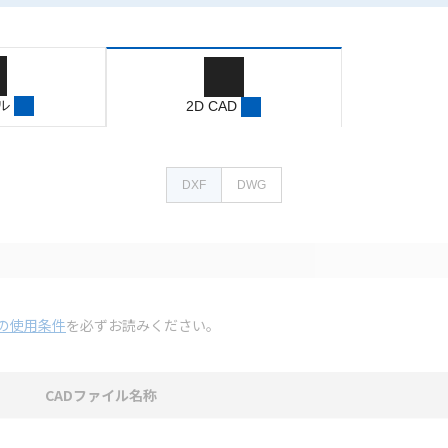
ル
2D CAD
DXF
DWG
の使用条件
を必ずお読みください。
CADファイル名称