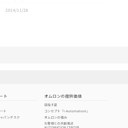
2014/11/28
リセット
ート
オムロンの提供価値
目指す姿
ポート
コンセプト「i-Automation!」
ジャパンデスク
オムロンの強み
お客様との共創拠点
AUTOMATION CENTER