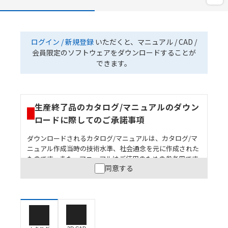
ログイン / 新規登録
いただくと、マニュアル / CAD /
会員限定のソフトウェアをダウンロードすることが
できます。
生産終了品のカタログ/マニュアルのダウン
ロードに際してのご承諾事項
ダウンロードされるカタログ/マニュアルは、カタログ/マ
ニュアル作成当時の技術水準、社会通念を元に作成された
ものです。また、マニュアルはご使用のための参考用です
同意する
ので、ご使用にあたっての安全性については十分にご配慮
ください。以下の内容をご承諾の上、ご利用ください。
お客様が本製品を人命や財産に重大な危険を及ぼすよ
うな用途に使用される場合には、システム全体として
危険を知らせたり、冗長設計により必要な安全性を確
保できるよう設計されていること、および本製品が全