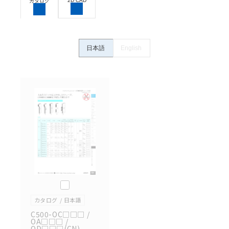
2D CAD
カタログ
体の中で意図した用途に対して適切に配電・設置され
ていることを、必ず事前に確認してください。
カタログ/マニュアルに記載されているアプリケーショ
ン事例は参考用ですので、ご採用に際しては機器・装
日本語
English
置の機能や安全性をご確認のうえご使用ください。・
商品に接続される推奨機器等、現在では入手困難なも
のもそのまま記載しています。・誤字、脱字が含まれ
ている可能性がありますがご容赦ください。
記載されているサービス内容や連絡先等は作成当時の
ものであり、変更・改定させていただいている可能性
があります。改めて当サイトの掲載内容をご確認のう
え、ご用命下さいますようお願いいたします。
このカタログを選択
カタログ
日本語
C500-OC□□□ /
OA□□□ /
OD□□□(CN)