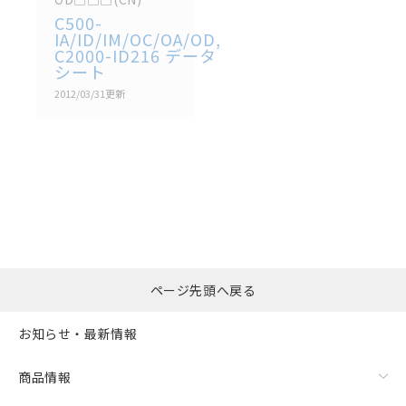
C500-
IA/ID/IM/OC/OA/OD,
C2000-ID216 データ
シート
2012/03/31
更新
選択したファイルを一
0
ページ先頭へ戻る
括ダウンロード
選択可能容量：
0.0
MB /
100
MB
お知らせ・最新情報
リセット
商品情報