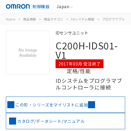
制御機器
Japan
Home
>
商品情報
>
商品カテゴリ
>
FAシステム機器
>
プログラマブルコン
IDセンサユニット
C200H-IDS01-
V1
2017年03月 受注終了
定格/性能
IDシステムをプログラマブ
ルコントローラに接続
この形・シリーズをマイリストに追加
カタログ/データシート/マニュアル