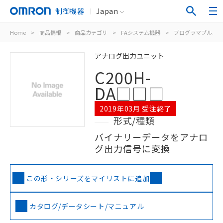
制御機器
Japan
Home
>
商品情報
>
商品カテゴリ
>
FAシステム機器
>
プログラマブルコン
アナログ出力ユニット
C200H-
DA□□□
2019年03月 受注終了
形式/種類
バイナリーデータをアナロ
グ出力信号に変換
この形・シリーズをマイリストに追加
カタログ/データシート/マニュアル