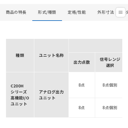
商品の特長
形式/種類
定格/性能
外形寸法
種類
ユニット名称
信号レンジ
出力点数
選択
8点
8点個別
C200H
シリーズ
アナログ出力
高機能I/O
ユニット
ユニット
8点
8点個別