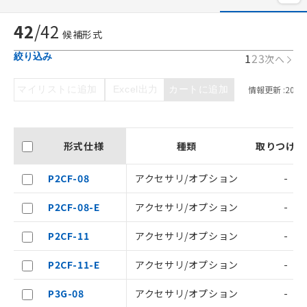
42
/
42
候補形式
1
2
3
絞り込み
次へ
マイリストに追加
Excel出力
カートに追加
情報更新 :
2026/
形式仕様
種類
取りつけ方
P2CF-08
アクセサリ/オプション
-
P2CF-08-E
アクセサリ/オプション
-
P2CF-11
アクセサリ/オプション
-
P2CF-11-E
アクセサリ/オプション
-
P3G-08
アクセサリ/オプション
-