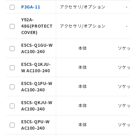
P3GA-11
アクセサリ/オプション
-
Y92A-
48G(PROTECT
アクセサリ/オプション
-
COVER)
ご利用条件
E5CS-Q1GU-W
本体
ソケット
AC100-240
以下の条件をお読みいただき、同意のうえ
ご利用ください。
E5CS-Q1KJU-
本体
ソケット
W AC100-240
本サービスは、当社制御機器事業取扱
商品の当社在庫状況および標準価格
E5CS-Q1PU-W
(税抜)を提供させていただくもので
本体
ソケット
AC100-240
す。
当社制御機器事業取扱商品の中には、
E5CS-QKJU-W
本サービスの対象外となる商品もある
本体
ソケット
AC100-240
ことをご了承ください。
在庫状況および標準価格照会結果は、
E5CS-QPU-W
記載している更新日時点での社内デー
本体
ソケット
AC100-240
記
タに基づき作成されるものであり、閲
説明