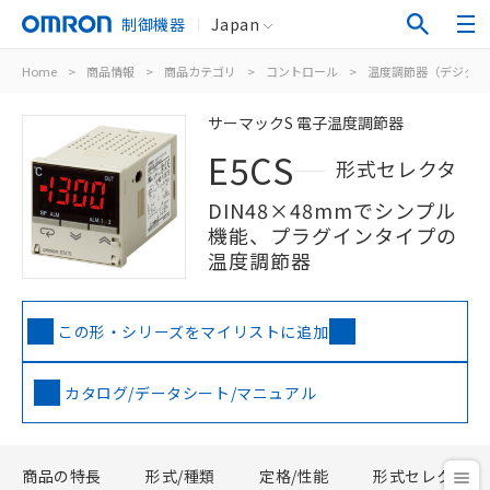
制御機器
Japan
Home
>
商品情報
>
商品カテゴリ
>
コントロール
>
温度調節器（デジタル
サーマックS 電子温度調節器
E5CS
形式セレクタ
DIN48×48mmでシンプル
機能、プラグインタイプの
温度調節器
この形・シリーズをマイリストに追加
カタログ/データシート/マニュアル
商品の特長
形式/種類
定格/性能
形式セレクタ