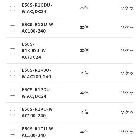
号
覧された時点での実際の在庫および標
E5CS-R1GDU-
準価格とは異なる場合があることをご
本体
ソケット
W AC/DC24
了承ください。
○
一定数以上の在庫あり
正式な納期状況および標準価格はお客
E5CS-R1GU-W
様のお取引先、またはお客様担当のオ
本体
ソケット
△
一定数には満たないが在庫あり
AC100-240
ムロン制御機器販売店・当社販売員に
ご相談ください。
E5CS-
－
在庫なし(最新の在庫状況につ
オムロン制御機器販売店や当社販売拠
R1KJDU-W
本体
ソケット
いては、お客様のお取引先、ま
点は「
販売ネットワーク
」をご確認
AC/DC24
たはお客様担当のオムロン制御
ください。
機器販売店・当社販売員にご確
在庫状況および標準価格結果を当社の
E5CS-R1KJU-
認ください)
事前の承諾なく第三者に漏洩または開
本体
ソケット
W AC100-240
示しないようお願いします。
マイパーツ機能（部品リスト作成サー
空
受注生産機種、また在庫状況の
E5CS-R1PDU-
ビス）をご利用いただくには、I-Web
白
情報を公開していない機種
本体
ソケット
W AC/DC24
メンバーズにご登録されている必要が
あります。
E5CS-R1PU-W
お客様が当ウェブサイト上で当社にご
本体
ソケット
AC100-240
登録された部品リストについて、当社
および当社の共同利用者が、当社の製
E5CS-R1TU-W
品・サービスに関するお客様との取
本体
ソケット
AC100-240
引・商談に必要な範囲で利用すること