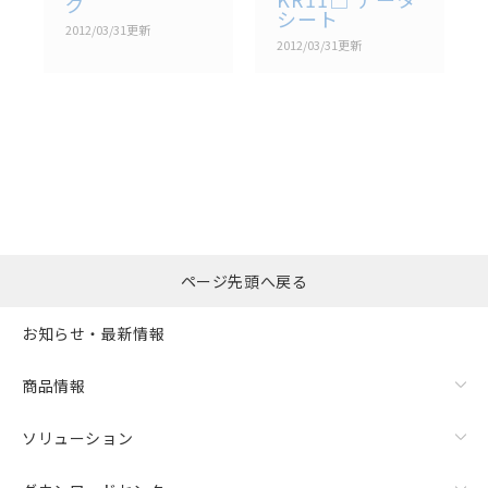
グ
シート
2012/03/31
更新
2012/03/31
更新
選択したファイルを一
0
ページ先頭へ戻る
括ダウンロード
選択可能容量：
0.0
MB /
100
MB
お知らせ・最新情報
リセット
商品情報
ソリューション