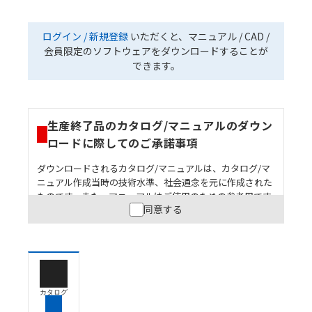
ログイン / 新規登録
いただくと、マニュアル / CAD /
会員限定のソフトウェアをダウンロードすることが
できます。
生産終了品のカタログ/マニュアルのダウン
ロードに際してのご承諾事項
ダウンロードされるカタログ/マニュアルは、カタログ/マ
ニュアル作成当時の技術水準、社会通念を元に作成された
ものです。また、マニュアルはご使用のための参考用です
同意する
ので、ご使用にあたっての安全性については十分にご配慮
ください。以下の内容をご承諾の上、ご利用ください。
お客様が本製品を人命や財産に重大な危険を及ぼすよ
うな用途に使用される場合には、システム全体として
危険を知らせたり、冗長設計により必要な安全性を確
保できるよう設計されていること、および本製品が全
カタログ
体の中で意図した用途に対して適切に配電・設置され