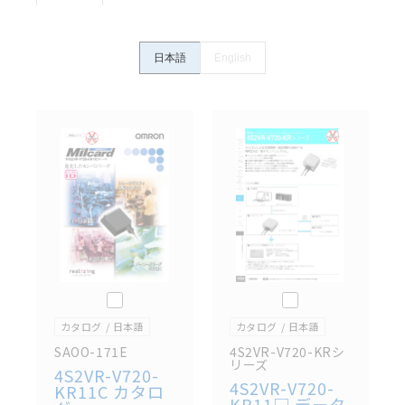
ていることを、必ず事前に確認してください。
カタログ/マニュアルに記載されているアプリケーショ
ン事例は参考用ですので、ご採用に際しては機器・装
日本語
English
置の機能や安全性をご確認のうえご使用ください。・
商品に接続される推奨機器等、現在では入手困難なも
のもそのまま記載しています。・誤字、脱字が含まれ
ている可能性がありますがご容赦ください。
記載されているサービス内容や連絡先等は作成当時の
ものであり、変更・改定させていただいている可能性
があります。改めて当サイトの掲載内容をご確認のう
え、ご用命下さいますようお願いいたします。
このカタログを選択
このカタログを選択
カタログ
日本語
カタログ
日本語
SAOO-171E
4S2VR-V720-KRシ
リーズ
4S2VR-V720-
4S2VR-V720-
KR11C カタロ
KR11□ データ