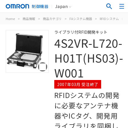
制御機器
Japan
Home
>
商品情報
>
商品カテゴリ
>
FAシステム機器
>
RFIDシステム
>
4
ライブラリ付RFID開発キット
4S2VR-L720-
H01T(HS03)-
W001
2007年03月 受注終了
RFIDシステムの開発
に必要なアンテナ機
器やICタグ、開発用
ライブラリを同梱し