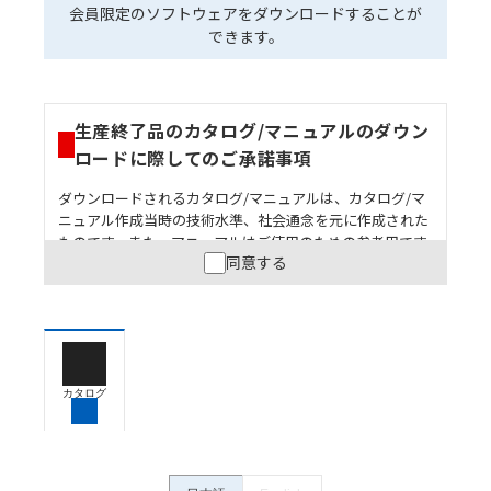
会員限定のソフトウェアをダウンロードすることが
できます。
生産終了品のカタログ/マニュアルのダウン
ロードに際してのご承諾事項
ダウンロードされるカタログ/マニュアルは、カタログ/マ
ニュアル作成当時の技術水準、社会通念を元に作成された
ものです。また、マニュアルはご使用のための参考用です
同意する
ので、ご使用にあたっての安全性については十分にご配慮
ください。以下の内容をご承諾の上、ご利用ください。
お客様が本製品を人命や財産に重大な危険を及ぼすよ
うな用途に使用される場合には、システム全体として
危険を知らせたり、冗長設計により必要な安全性を確
保できるよう設計されていること、および本製品が全
カタログ
体の中で意図した用途に対して適切に配電・設置され
ていることを、必ず事前に確認してください。
カタログ/マニュアルに記載されているアプリケーショ
ン事例は参考用ですので、ご採用に際しては機器・装