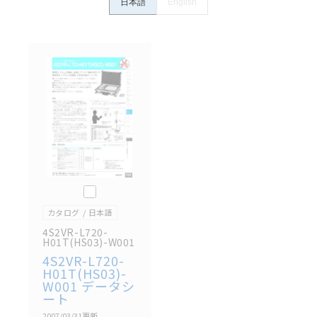
日本語
English
置の機能や安全性をご確認のうえご使用ください。・
商品に接続される推奨機器等、現在では入手困難なも
のもそのまま記載しています。・誤字、脱字が含まれ
ている可能性がありますがご容赦ください。
記載されているサービス内容や連絡先等は作成当時の
ものであり、変更・改定させていただいている可能性
があります。改めて当サイトの掲載内容をご確認のう
え、ご用命下さいますようお願いいたします。
このカタログを選択
カタログ
日本語
4S2VR-L720-
H01T(HS03)-W001
4S2VR-L720-
H01T(HS03)-
W001 データシ
ート
2007/03/31
更新