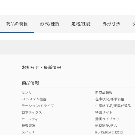
商品の特長
形式/種類
定格/性能
外形寸法
お知らせ・最新情報
商品情報
センサ
新商品情報
FAシステム機器
在庫状況/標準価格
モーション/ドライブ
生産終了品/推奨代替品
ロボティクス
特設サイト
セーフティ
動画ライブラリ
検査装置
規格認証/適合
スイッチ
RoHS/REACH対応