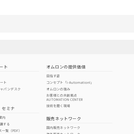
ート
オムロンの提供価値
目指す姿
ポート
コンセプト「i-Automation!」
ジャパンデスク
オムロンの強み
お客様との共創拠点
AUTOMATION CENTER
技術を磨く現場
・セミナ
案内
販売ネットワーク
講する
国内販売ネットワーク
ス一覧（PDF）