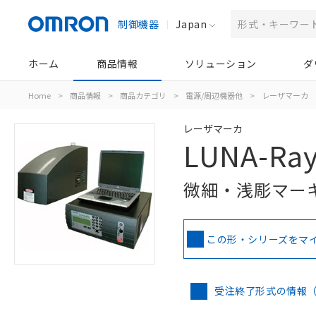
制御機器
Japan
ホーム
商品情報
ソリューション
ダ
Home
>
商品情報
>
商品カテゴリ
>
電源/周辺機器他
>
レーザマーカ
レーザマーカ
LUNA-Ra
微細・浅彫マー
この形・シリーズをマ
受注終了形式の情報