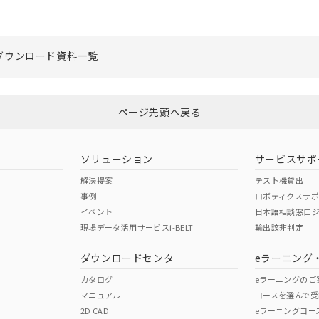
ダウンロード資料一覧
ページ先頭へ戻る
ソリューション
サービスサポ
解決提案
テスト機貸出
事例
ロボティクスサ
イベント
日本語相談窓口
現場データ活用サービスi-BELT
輸出該非判定
ダウンロードセンタ
eラーニング
カタログ
eラーニングのご
マニュアル
コースを選んで受
2D CAD
eラーニングコー