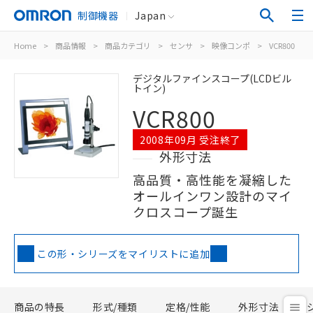
制御機器
Japan
Home
>
商品情報
>
商品カテゴリ
>
センサ
>
映像コンポ
>
VCR800
デジタルファインスコープ(LCDビル
トイン)
VCR800
2008年09月 受注終了
外形寸法
高品質・高性能を凝縮した
オールインワン設計のマイ
クロスコープ誕生
この形・シリーズをマイリストに追加
商品の特長
形式/種類
定格/性能
外形寸法