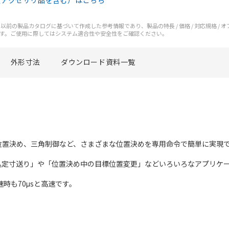
（アクセサリ品を含む）はこちら
前の製品カタログに基づいて作成した参考情報であり、製品の特長 / 価格 / 対応規格 / 
す。ご使用に際してはシステム適合性や安全性をご確認ください。
外形寸法
ダウンロード資料一覧
位置決め、三角制御など、さまざまな位置決めを専用命令で簡単に実現
込定寸送り」や「位置決め中の目標位置変更」などいろいろなアプリケ
時も70μsと高速です。