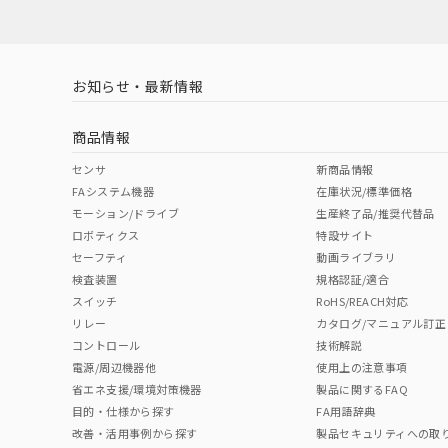
お知らせ・最新情報
商品情報
センサ
新商品情報
FAシステム機器
在庫状況/標準価格
モーション/ドライブ
生産終了品/推奨代替品
ロボティクス
特設サイト
セーフティ
動画ライブラリ
検査装置
規格認証/適合
スイッチ
RoHS/REACH対応
リレー
カタログ/マニュアル訂正
コントロール
技術解説
電源/周辺機器他
使用上の注意事項
省エネ支援/環境対策機器
製品に関するFAQ
目的・仕様から探す
FA用語辞典
改善・活用事例から探す
製品セキュリティへの取