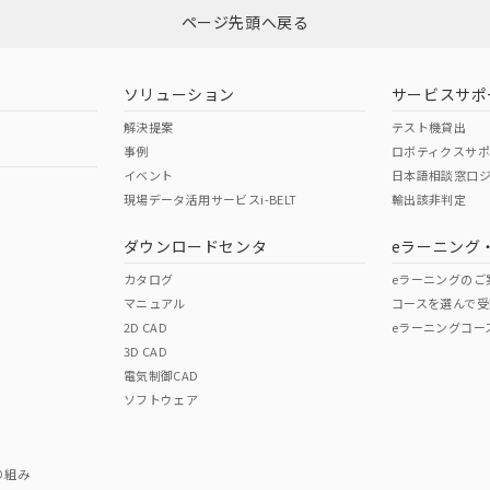
ページ先頭へ戻る
ソリューション
サービスサポ
解決提案
テスト機貸出
事例
ロボティクスサ
イベント
日本語相談窓口
現場データ活用サービスi-BELT
輸出該非判定
ダウンロードセンタ
eラーニング
カタログ
eラーニングのご
マニュアル
コースを選んで受
2D CAD
eラーニングコー
3D CAD
電気制御CAD
ソフトウェア
り組み