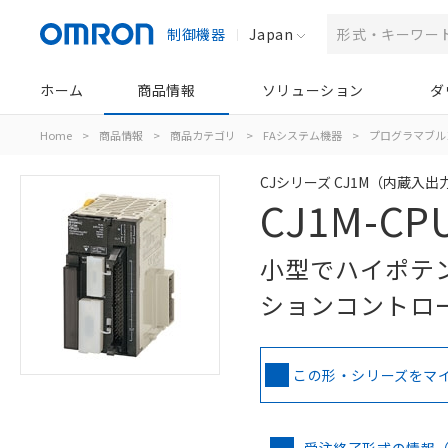
制御機器
Japan
ホーム
商品情報
ソリューション
ダ
Home
>
商品情報
>
商品カテゴリ
>
FAシステム機器
>
プログラマブル
CJシリーズ CJ1M（内蔵入出
CJ1M-CP
小型でハイポテ
ションコントロ
この形・シリーズをマ