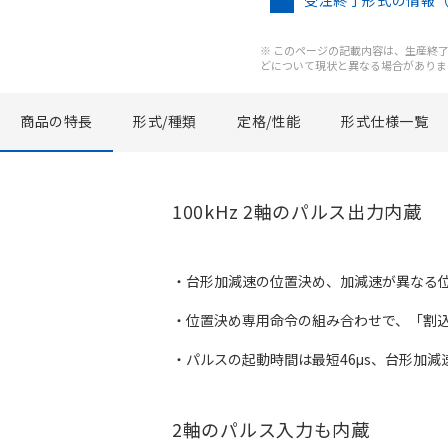
受注終了形式の情報
※ このページの記載内容は、生産終了以
どについて現状と異なる場合がありま
商品の特長
形式/種類
定格/性能
形式仕様一覧
100kHz 2軸のパルス出力内蔵
・台形加減速の位置決め、加減速が異なる
・位置決め専用命令の組み合わせで、「割
・パルスの起動時間は最短46μs、台形加減速
2軸のパルス入力も内蔵