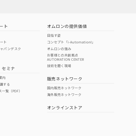
ート
オムロンの提供価値
目指す姿
ポート
コンセプト「i-Automation!」
ジャパンデスク
オムロンの強み
お客様との共創拠点
AUTOMATION CENTER
技術を磨く現場
・セミナ
案内
販売ネットワーク
講する
国内販売ネットワーク
ス一覧（PDF）
海外販売ネットワーク
オンラインストア