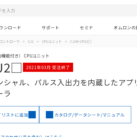
ウンロード
サポート
セミナ
オムロンの
コントローラ
>
CJ1
>
CPUユニット
>
CJ1M-CPU2□
力機能付き） CPUユニット
U2□
2021年03月 受注終了
ンシャル、パルス入出力を内蔵したアプ
ーラ
イリストに追加
カタログ/データシート/マニュアル