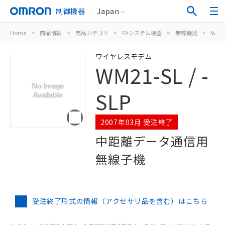
制御機器
Japan
Home
>
商品情報
>
商品カテゴリ
>
FAシステム機器
>
無線機器
>
WM21-
ワイヤレスモデム
WM21-SL / -
SLP
2007年03月 受注終了
中距離データ通信用
無線子機
受注終了形式の情報（アクセサリ品を含む）はこちら