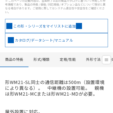
※ このページの記載内容は、生産終了以前の製品カタログに基づいて作成した参
考情報であり、製品の特長 / 価格 / 対応規格 / オプション品などについて現状と異
なる場合があります。ご使用に際してはシステム適合性や安全性をご確認くださ
い。
この形・シリーズをマイリストに追加
カタログ/データシート/マニュアル
商品の特長
形式/種類
定格/性能
外形寸法
形WM21-SL同士の通信距離は500m（設置環境
により異なる）。 中継機の設置可能。 親機
は形WM21-MCまたは形WM21-MDが必要。
屋外設置に対応。