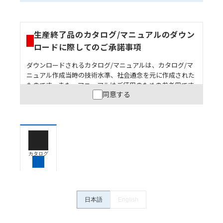
生産終了品のカタログ/マニュアルのダウン
ロードに際してのご承諾事項
ダウンロードされるカタログ/マニュアルは、カタログ/マ
ニュアル作成当時の技術水準、社会通念を元に作成された
ものです。また、マニュアルはご使用のための参考用です
同意する
ので、ご使用にあたっての安全性については十分にご配慮
ください。以下の内容をご承諾の上、ご利用ください。
お客様が本製品を人命や財産に重大な危険を及ぼすよ
うな用途に使用される場合には、システム全体として
危険を知らせたり、冗長設計により必要な安全性を確
保できるよう設計されていること、および本製品が全
カタログ
体の中で意図した用途に対して適切に配電・設置され
ていることを、必ず事前に確認してください。
カタログ/マニュアルに記載されているアプリケーショ
ン事例は参考用ですので、ご採用に際しては機器・装
日本語
English
置の機能や安全性をご確認のうえご使用ください。・
商品に接続される推奨機器等、現在では入手困難なも