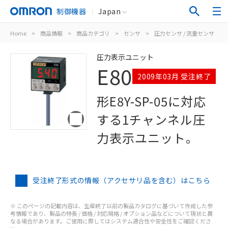
制御機器
Japan
Home
>
商品情報
>
商品カテゴリ
>
センサ
>
圧力センサ / 流量センサ
>
圧力表示ユニット
E80
2009年03月 受注終了
形E8Y-SP-05に対応
する1チャンネル圧
力表示ユニット。
受注終了形式の情報（アクセサリ品を含む）はこちら
※ このページの記載内容は、生産終了以前の製品カタログに基づいて作成した参
考情報であり、製品の特長 / 価格 / 対応規格 / オプション品などについて現状と異
なる場合があります。ご使用に際してはシステム適合性や安全性をご確認くださ