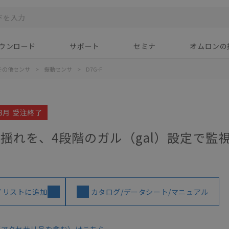
ウンロード
サポート
セミナ
オムロンの
その他センサ
>
振動センサ
>
D7G-F
03月 受注終了
揺れを、4段階のガル（gal）設定で監
イリストに追加
カタログ/データシート/マニュアル