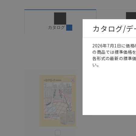
設置されていることを、
カタログ/マニュアルに
ご確認のうえご使用くだ
字が含まれている可能性
カタログ/
マニュア
カタログ
記載されているサービス
サイトの掲載内容をご確
2026年7月1日に
の商品では標準価格
各形式の最新の標準
い。
このカタログを選択