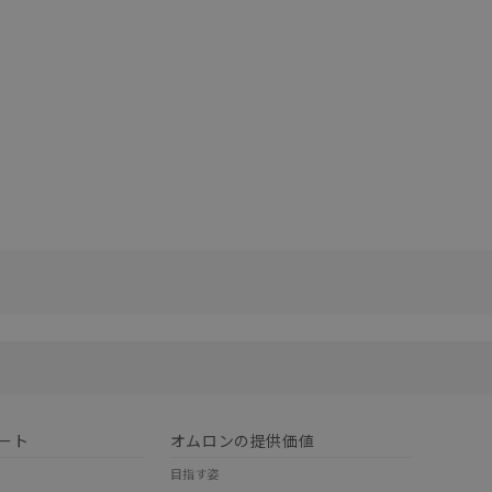
リセット
ート
オムロンの提供価値
目指す姿