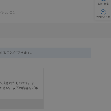
在庫・価格
オプション品な
無料テスト機
ドすることができます。
作成されたものです。ま
ださい。以下の内容をご承
として危険を知らせたり、冗
た用途に対して適切に配電・