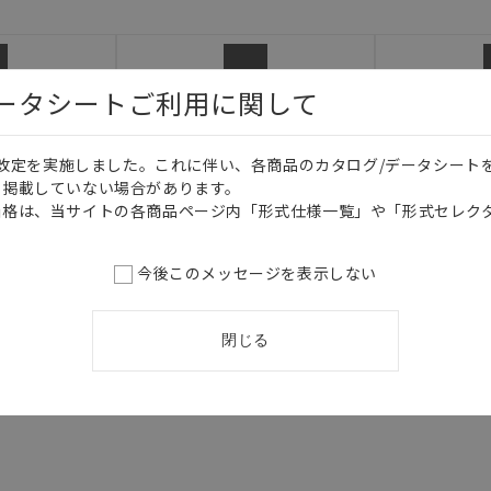
必ず事前に確認してください。
記載されているアプリケーション事例は参考用ですので、ご採用に際しては機
さい。・商品に接続される推奨機器等、現在では入手困難なものもそのまま
がありますがご容赦ください。
データシートご利用に関して
ル
2D CAD
3D
内容や連絡先等は作成当時のものであり、変更・改定させていただいている
認のうえ、ご用命下さいますようお願いいたします。
価格改定を実施しました。これに伴い、各商品のカタログ/データシート
を掲載していない場合があります。
日本語
English
価格は、当サイトの各商品ページ内「形式仕様一覧」や「形式セレク
今後このメッセージを表示しない
閉じる