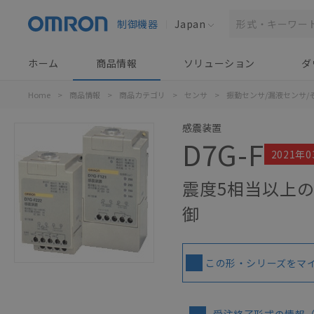
制御機器
Japan
ホーム
商品情報
ソリューション
ダ
Home
>
商品情報
>
商品カテゴリ
>
センサ
>
振動センサ/漏液センサ/
感震装置
D7G-F
2021年
震度5相当以上の
御
この形・シリーズをマ