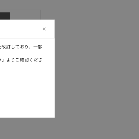
器・装置の機能や安全性を
記載しています。・誤字、脱
 CAD
可能性があります。改めて当
を改訂しており、一部
タ」よりご確認くださ