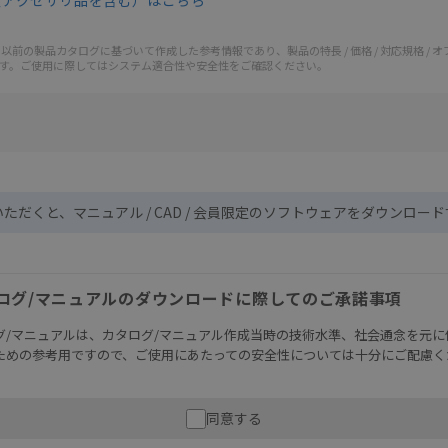
（アクセサリ品を含む）はこちら
前の製品カタログに基づいて作成した参考情報であり、製品の特長 / 価格 / 対応規格 / 
す。ご使用に際してはシステム適合性や安全性をご確認ください。
いただくと、マニュアル / CAD / 会員限定のソフトウェアをダウンロー
ログ/マニュアルのダウンロードに際してのご承諾事項
グ/マニュアルは、カタログ/マニュアル作成当時の技術水準、社会通念を元に
ための参考用ですので、ご使用にあたっての安全性については十分にご配慮く
財産に重大な危険を及ぼすような用途に使用される場合には、システム全体
同意する
性を確保できるよう設計されていること、および本製品が全体の中で意図し