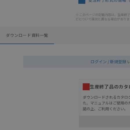
受注終了形式の情報
※ このページの記載内容は、生産終了以
どについて現状と異なる場合がありま
ダウンロード資料一覧
ログイン / 新規登録
生産終了品のカタ
ダウンロードされるカタロ
た、マニュアルはご使用の
諾の上、ご利用ください。
お客様が本製品を人命や
長設計により必要な安全