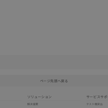
選択したファイルを一括ダウンロード
0
選択可能容量：
0.0
MB /
100
MB
ページ先頭へ戻る
ソリューション
サービスサポ
解決提案
テスト機貸出