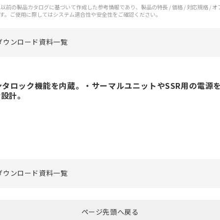
前の製品カタログに基づいて作成した参考情報であり、製品の特長 / 価格 / 対応規格 / 
す。ご使用に際してはシステム適合性や安全性をご確認ください。
ダウンロード資料一覧
ンタロック機能を内蔵。・サーマルユニットやSSR用の電源
な設計。
ダウンロード資料一覧
ページ先頭へ戻る