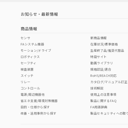
お知らせ・最新情報
商品情報
センサ
新商品情報
FAシステム機器
在庫状況/標準価格
モーション/ドライブ
生産終了品/推奨代替品
ロボティクス
特設サイト
セーフティ
動画ライブラリ
検査装置
規格認証/適合
スイッチ
RoHS/REACH対応
リレー
カタログ/マニュアル訂正
コントロール
技術解説
電源/周辺機器他
使用上の注意事項
省エネ支援/環境対策機器
製品に関するFAQ
目的・仕様から探す
FA用語辞典
改善・活用事例から探す
製品セキュリティへの取