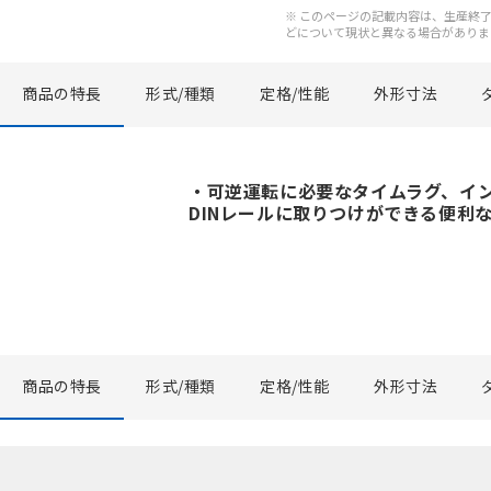
※ このページの記載内容は、生産終了以
どについて現状と異なる場合がありま
商品の特長
形式/種類
定格/性能
外形寸法
・可逆運転に必要なタイムラグ、イ
DINレールに取りつけができる便利
商品の特長
形式/種類
定格/性能
外形寸法