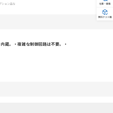
オプション品な
在庫・価格
無料テスト機
を内蔵。・複雑な制御回路は不要。・