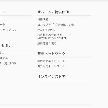
ート
オムロンの提供価値
目指す姿
ポート
コンセプト「i-Automation!」
ジャパンデスク
オムロンの強み
お客様との共創拠点
AUTOMATION CENTER
技術を磨く現場
・セミナ
案内
販売ネットワーク
講する
国内販売ネットワーク
ス一覧（PDF）
海外販売ネットワーク
オンラインストア