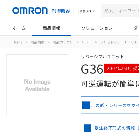
制御機器
Japan
ホーム
商品情報
ソリューション
ダ
Home
>
商品情報
>
商品カテゴリ
>
リレー
>
ソリッドステート・リレ
リバーシブルユニット
G36
2007年03月 
可逆運転が簡単
この形・シリーズをマ
受注終了形式の情報