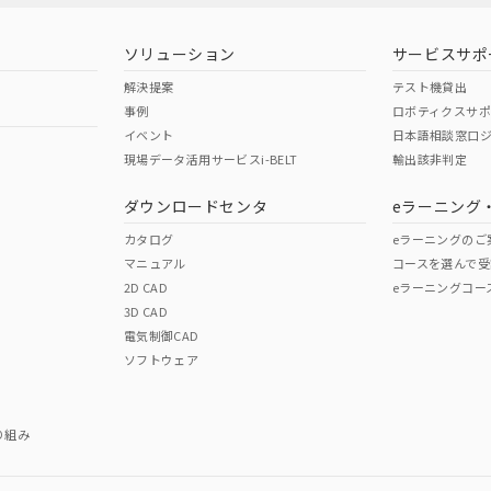
ソリューション
サービスサポ
解決提案
テスト機貸出
事例
ロボティクスサ
イベント
日本語相談窓口
現場データ活用サービスi-BELT
輸出該非判定
ダウンロードセンタ
eラーニング
カタログ
eラーニングのご
マニュアル
コースを選んで受
2D CAD
eラーニングコー
3D CAD
電気制御CAD
ソフトウェア
り組み