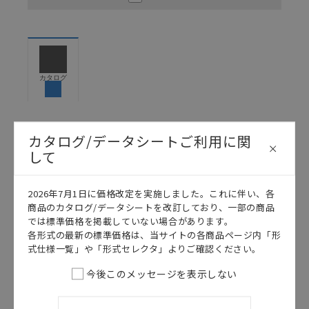
ください。以下の内容をご承諾の上、ご利用ください。
お客様が本製品を人命や財産に重大な危険を及ぼすよ
うな用途に使用される場合には、システム全体として
危険を知らせたり、冗長設計により必要な安全性を確
保できるよう設計されていること、および本製品が全
カタログ
体の中で意図した用途に対して適切に配電・設置され
ていることを、必ず事前に確認してください。
カタログ/マニュアルに記載されているアプリケーショ
カタログ/データシートご利用に関
ン事例は参考用ですので、ご採用に際しては機器・装
日本語
English
置の機能や安全性をご確認のうえご使用ください。・
して
商品に接続される推奨機器等、現在では入手困難なも
のもそのまま記載しています。・誤字、脱字が含まれ
2026年7月1日に価格改定を実施しました。これに伴い、各
ている可能性がありますがご容赦ください。
商品のカタログ/データシートを改訂しており、一部の商品
記載されているサービス内容や連絡先等は作成当時の
では標準価格を掲載していない場合があります。
ものであり、変更・改定させていただいている可能性
各形式の最新の標準価格は、当サイトの各商品ページ内「形
があります。改めて当サイトの掲載内容をご確認のう
式仕様一覧」や「形式セレクタ」よりご確認ください。
え、ご用命下さいますようお願いいたします。
今後このメッセージを表示しない