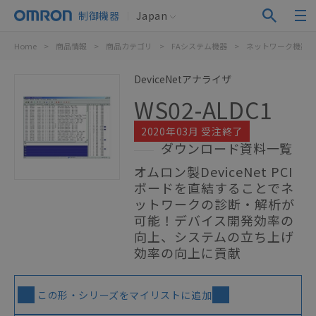
制御機器
Japan
Home
>
商品情報
>
商品カテゴリ
>
FAシステム機器
>
ネットワーク機器
DeviceNetアナライザ
WS02-ALDC1
2020年03月 受注終了
ダウンロード資料一覧
オムロン製DeviceNet PCI
ボードを直結することでネ
ットワークの診断・解析が
可能！デバイス開発効率の
向上、システムの立ち上げ
効率の向上に貢献
この形・シリーズをマイリストに追加