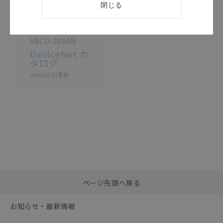
閉じる
このカタログを選択
カタログ
日本語
SBCD-093AM
DeviceNet カ
タログ
2026/07/01
更新
選択したファイルを一
0
ページ先頭へ戻る
括ダウンロード
選択可能容量：
0.0
MB /
100
MB
お知らせ・最新情報
リセット