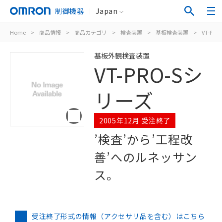
制御機器
Japan
Home
>
商品情報
>
商品カテゴリ
>
検査装置
>
基板検査装置
>
VT-PR
基板外観検査装置
VT-PRO-Sシ
リーズ
2005年12月 受注終了
’検査’から’工程改
善’へのルネッサン
ス。
受注終了形式の情報（アクセサリ品を含む）はこちら