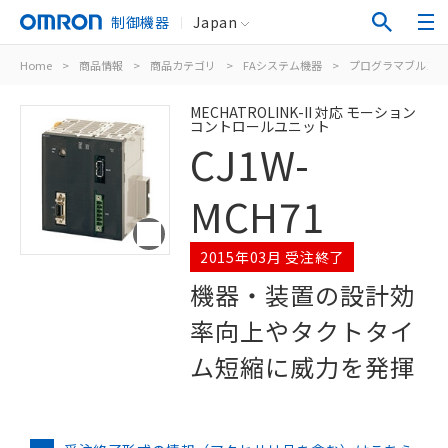
制御機器
Japan
Home
>
商品情報
>
商品カテゴリ
>
FAシステム機器
>
プログラマブルコン
MECHATROLINK-II 対応 モーション
コントロールユニット
CJ1W-
MCH71
2015年03月 受注終了
機器・装置の設計効
率向上やタクトタイ
ム短縮に威力を発揮