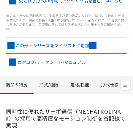
受注終了形式の情報（アクセサリ品を含む）はこちら
※ このページの記載内容は、生産終了以前の製品カタログに基づいて作成した参
考情報であり、製品の特長 / 価格 / 対応規格 / オプション品などについて現状と異
なる場合があります。ご使用に際してはシステム適合性や安全性をご確認くださ
い。
この形・シリーズをマイリストに追加
カタログ/データシート/マニュアル
商品の特長
形式/種類
定格/性能
形式仕様一覧
同時性に優れたサーボ通信（MECHATROLINK-
Ⅱ）の採用で高精度なモーション制御を省配線で
実現