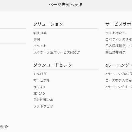
ページ先頭へ戻る
ソリューション
サービスサポ
解決提案
テスト機貸出
事例
ロボティクスサ
イベント
日本語相談窓口
現場データ活用サービスi-BELT
輸出該非判定
ダウンロードセンタ
eラーニング
カタログ
eラーニングのご
マニュアル
コースを選んで受
2D CAD
eラーニングコー
3D CAD
電気制御CAD
ソフトウェア
り組み