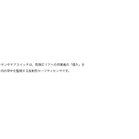
ーテンやドアスイッチは、危険エリアへの作業者の「侵入」を
ア内の安全を監視する反射形セーフティセンサです。