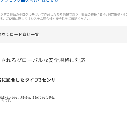
（アクセサリ品を含む）はこちら
前の製品カタログに基づいて作成した参考情報であり、製品の特長 / 価格 / 対応規格 / 
す。ご使用に際してはシステム適合性や安全性をご確認ください。
ダウンロード資料一覧
求されるグローバルな安全規格に対応
規格に適合したタイプ3センサ
1496-1、JIS規格JIS B9704-1に適合。
ンサです。