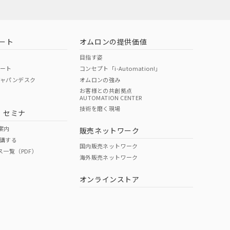
ート
オムロンの提供価値
目指す姿
ポート
コンセプト「i-Automation!」
ジャパンデスク
オムロンの強み
お客様との共創拠点
AUTOMATION CENTER
技術を磨く現場
・セミナ
案内
販売ネットワーク
講する
国内販売ネットワーク
ス一覧（PDF）
海外販売ネットワーク
オンラインストア