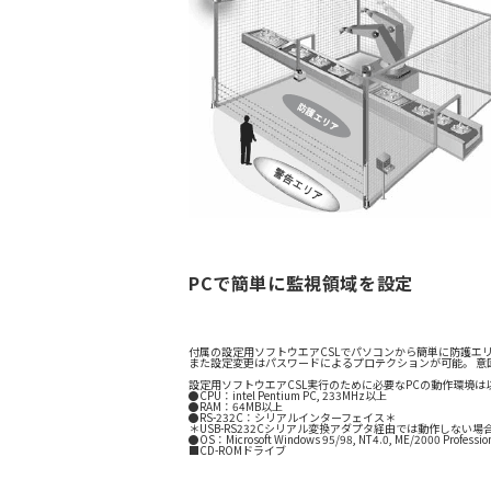
PCで簡単に監視領域を設定
付属の設定用ソフトウエアCSLでパソコンから簡単に防護エ
また設定変更はパスワードによるプロテクションが可能。 意
設定用ソフトウエアCSL実行のために必要なPCの動作環境は
●CPU：intel Pentium PC, 233MHz以上
●RAM：64MB以上
●RS-232C：シリアルインターフェイス＊
＊USB-RS232Cシリアル変換アダプタ経由では動作しない
●OS：Microsoft Windows 95/98, NT4.0, ME/2000 Profession
■CD-ROMドライブ