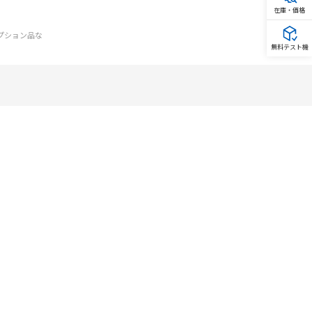
在庫・価格
オプション品な
無料テスト機