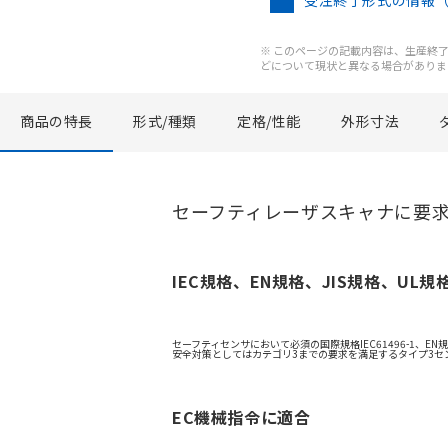
受注終了形式の情報
※ このページの記載内容は、生産終了以
どについて現状と異なる場合がありま
商品の特長
形式/種類
定格/性能
外形寸法
セーフティレーザスキャナに要
IEC規格、EN規格、JIS規格、UL
セーフティセンサにおいて必須の国際規格IEC61496-1、EN規格EN6
安全対策としてはカテゴリ3までの要求を満足するタイプ3セ
EC機械指令に適合