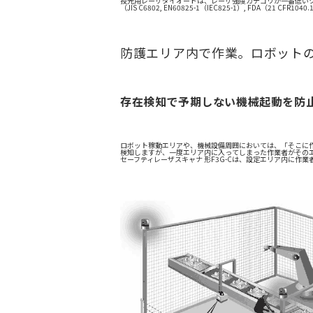
投光用レーザダイオードは、レーザ強度カテゴリが一番低い
（JIS C6802, EN60825-1（IEC825-1）, FDA（21 CFR1040
防護エリア内で作業。ロボット
存在検知で予期しない機械起動を防
ロボット稼動エリアや、機械設備周囲においては、「そこに
検知しますが、一度エリア内に入ってしまった作業者がその
セーフティレーザスキャナ 形F3G-Cは、設定エリア内に