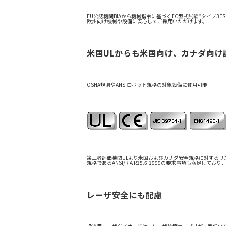
EU公認機関BIAから機械指令に基づくEC型式試験“タイプ3E
欧州向け機械や設備に安心してご採用いただけます。
米国ULからも米国向け、カナダ向け
OSHA規則やANSIロボット規格の対象設備に使用可能
第三者評価機関ULより米国およびカナダ安全規格に対するリステ
規格であるANSI/RIA R15.6-1999の要求事項も満足
レーザ安全にも配慮