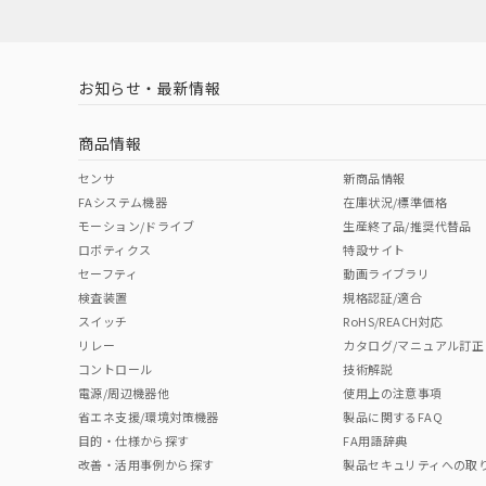
お知らせ・最新情報
商品情報
センサ
新商品情報
FAシステム機器
在庫状況/標準価格
モーション/ドライブ
生産終了品/推奨代替品
ロボティクス
特設サイト
セーフティ
動画ライブラリ
検査装置
規格認証/適合
スイッチ
RoHS/REACH対応
リレー
カタログ/マニュアル訂正
コントロール
技術解説
電源/周辺機器他
使用上の注意事項
省エネ支援/環境対策機器
製品に関するFAQ
目的・仕様から探す
FA用語辞典
改善・活用事例から探す
製品セキュリティへの取