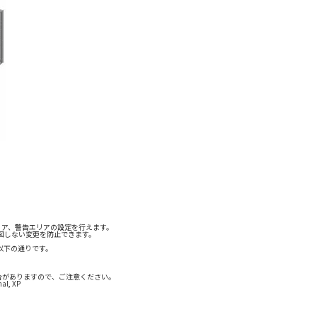
リア、警告エリアの設定を行えます。
図しない変更を防止できます。
以下の通りです。
場合がありますので、ご注意ください。
al, XP