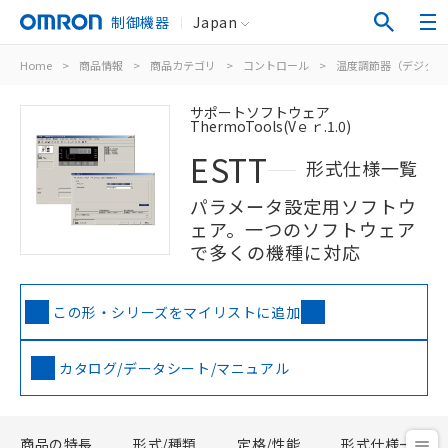
制御機器
Japan
Home
>
商品情報
>
商品カテゴリ
>
コントロール
>
温度調節器（デジタル
サポートソフトウェア
ThermoTools(Vｅｒ.1.0)
ESTT
形式仕様一覧
パラメータ設定用ソフトウ
ェア。一つのソフトウェア
で多くの機種に対応
この形・シリーズをマイリストに追加
カタログ/データシート/マニュアル
商品の特長
形式/種類
定格/性能
形式仕様一覧