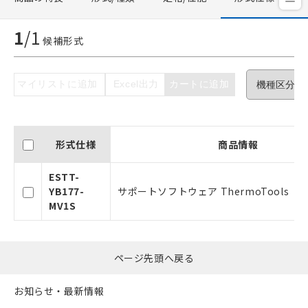
ご利用条件
1
/
1
候補形式
以下の条件をお読みいただき、同意のうえ
ご利用ください。
マイリストに追加
Excel出力
カートに追加
本サービスは、当社制御機器事業取扱
商品の当社在庫状況および標準価格(税
抜)を提供させていただくものです。
形式仕様
商品情報
当社制御機器事業取扱商品の中には、
本サービスの対象外となる商品もある
ことをご了承ください。
ESTT-
在庫状況および標準価格照会結果は、
YB177-
サポートソフトウェア ThermoTools（Ver
記載している更新日時点での社内デー
MV1S
タに基づき作成されるものであり、閲
記
説明
覧された時点での実際の在庫および標
号
準価格とは異なる場合があることをご
ページ先頭へ戻る
了承ください。
○
一定数以上の在庫あり
正式な納期状況および標準価格はお客
お知らせ・最新情報
様のお取引先、またはお客様担当のオ
ムロン制御機器販売店・当社販売員に
△
一定数には満たないが在庫あり