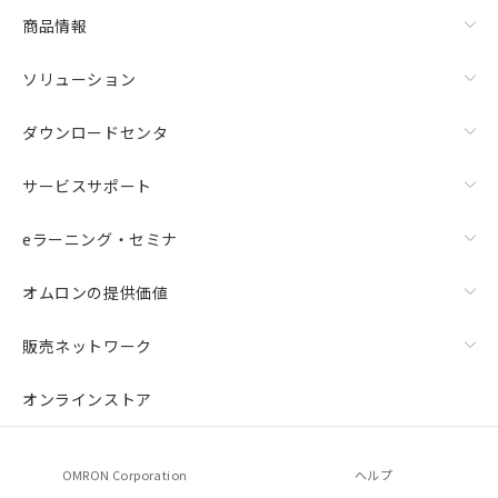
ご相談ください。
商品情報
オムロン制御機器販売店や当社販売拠
－
在庫なし(最新の在庫状況につ
点は「
販売ネットワーク
」をご確認
いては、お客様のお取引先、ま
ソリューション
ください。
たはお客様担当のオムロン制御
在庫状況および標準価格結果を当社の
機器販売店・当社販売員にご確
ダウンロードセンタ
事前の承諾なく第三者に漏洩または開
認ください)
示しないようお願いします。
マイパーツ機能（部品リスト作成サー
サービスサポート
空
受注生産機種、また在庫状況の
ビス）をご利用いただくには、I-Web
白
情報を公開していない機種
メンバーズにご登録されている必要が
eラーニング・セミナ
あります。
お客様が当ウェブサイト上で当社にご
オムロンの提供価値
登録された部品リストについて、当社
および当社の共同利用者が、当社の製
販売ネットワーク
品・サービスに関するお客様との取
引・商談に必要な範囲で利用すること
をご了承ください。
オンラインストア
※当社の共同利用者とは、
"個人情報
の共同利用に関して"
の「1.共同利
用者の範囲」に記載されている法人を
OMRON Corporation
ヘルプ
指します。