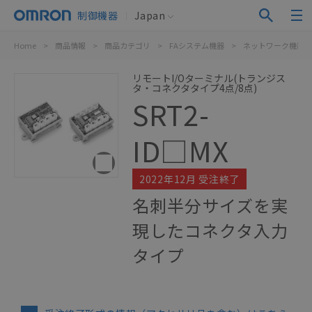
制御機器
Japan
Home
>
商品情報
>
商品カテゴリ
>
FAシステム機器
>
ネットワーク機器
リモートI/Oターミナル(トランジス
タ・コネクタタイプ4点/8点)
SRT2-
ID□MX
2022年12月 受注終了
名刺半分サイズを実
現したコネクタ入力
タイプ