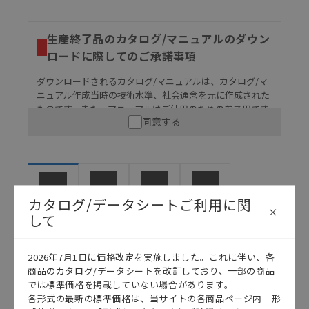
生産終了品のカタログ/マニュアルのダウン
ロードに際してのご承諾事項
ダウンロードされるカタログ/マニュアルは、カタログ/マ
ニュアル作成当時の技術水準、社会通念を元に作成された
ものです。また、マニュアルはご使用のための参考用です
同意する
ので、ご使用にあたっての安全性については十分にご配慮
ください。以下の内容をご承諾の上、ご利用ください。
お客様が本製品を人命や財産に重大な危険を及ぼすよ
うな用途に使用される場合には、システム全体として
危険を知らせたり、冗長設計により必要な安全性を確
カタログ/データシートご利用に関
保できるよう設計されていること、および本製品が全
マニュアル
2D CAD
3D CAD
カタログ
体の中で意図した用途に対して適切に配電・設置され
して
ていることを、必ず事前に確認してください。
カタログ/マニュアルに記載されているアプリケーショ
2026年7月1日に価格改定を実施しました。これに伴い、各
ン事例は参考用ですので、ご採用に際しては機器・装
日本語
English
商品のカタログ/データシートを改訂しており、一部の商品
置の機能や安全性をご確認のうえご使用ください。・
では標準価格を掲載していない場合があります。
商品に接続される推奨機器等、現在では入手困難なも
各形式の最新の標準価格は、当サイトの各商品ページ内「形
のもそのまま記載しています。・誤字、脱字が含まれ