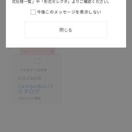
式仕様一覧」や「形式セレクタ」よりご確認ください。
ている可能性がありますがご容赦ください。
今後このメッセージを表示しない
記載されているサービス内容や連絡先等は作成当時の
ものであり、変更・改定させていただいている可能性
があります。改めて当サイトの掲載内容をご確認のう
閉じる
え、ご用命下さいますようお願いいたします。
このカタログを選択
カタログ
日本語
SCEJ-002W
CompoBus/S
カタログ
2022/11/17
更新