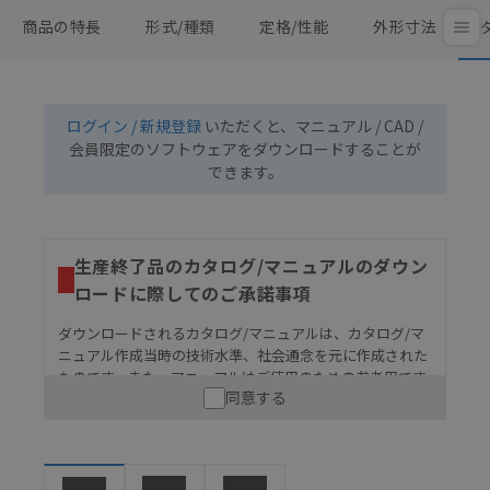
商品の特長
形式/種類
定格/性能
外形寸法
ログイン / 新規登録
いただくと、マニュアル / CAD /
会員限定のソフトウェアをダウンロードすることが
できます。
生産終了品のカタログ/マニュアルのダウン
ロードに際してのご承諾事項
ダウンロードされるカタログ/マニュアルは、カタログ/マ
ニュアル作成当時の技術水準、社会通念を元に作成された
ものです。また、マニュアルはご使用のための参考用です
同意する
ので、ご使用にあたっての安全性については十分にご配慮
ください。以下の内容をご承諾の上、ご利用ください。
お客様が本製品を人命や財産に重大な危険を及ぼすよ
うな用途に使用される場合には、システム全体として