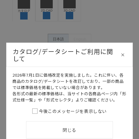
危険を知らせたり、冗長設計により必要な安全性を確
保できるよう設計されていること、および本製品が全
2D CAD
3D CAD
カタログ
体の中で意図した用途に対して適切に配電・設置され
ていることを、必ず事前に確認してください。
カタログ/マニュアルに記載されているアプリケーショ
ン事例は参考用ですので、ご採用に際しては機器・装
日本語
English
置の機能や安全性をご確認のうえご使用ください。・
カタログ/データシートご利用に関
商品に接続される推奨機器等、現在では入手困難なも
のもそのまま記載しています。・誤字、脱字が含まれ
して
ている可能性がありますがご容赦ください。
記載されているサービス内容や連絡先等は作成当時の
2026年7月1日に価格改定を実施しました。これに伴い、各
ものであり、変更・改定させていただいている可能性
商品のカタログ/データシートを改訂しており、一部の商品
があります。改めて当サイトの掲載内容をご確認のう
では標準価格を掲載していない場合があります。
え、ご用命下さいますようお願いいたします。
各形式の最新の標準価格は、当サイトの各商品ページ内「形
式仕様一覧」や「形式セレクタ」よりご確認ください。
今後このメッセージを表示しない
このカタログを選択
このカタログを選択
閉じる
カタログ
日本語
カタログ
日本語