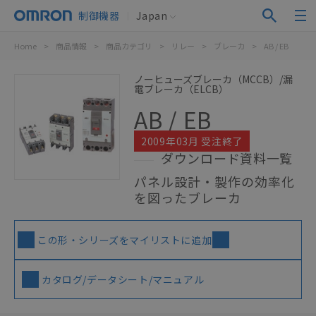
制御機器
Japan
Home
>
商品情報
>
商品カテゴリ
>
リレー
>
ブレーカ
>
AB / EB
ノーヒューズブレーカ（MCCB）/漏
電ブレーカ（ELCB）
AB / EB
2009年03月 受注終了
ダウンロード資料一覧
パネル設計・製作の効率化
を図ったブレーカ
この形・シリーズをマイリストに追加
カタログ/データシート/マニュアル