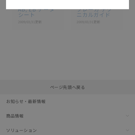
AB / EB
AB / EB
AB, EB データ
ブレーカ テク
シート
ニカルガイド
2009/03/31
更新
2009/03/31
更新
選択したファイルを一
0
ページ先頭へ戻る
括ダウンロード
選択可能容量：
0.0
MB /
100
MB
お知らせ・最新情報
リセット
商品情報
ソリューション