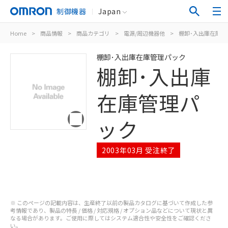
制御機器
Japan
Home
>
商品情報
>
商品カテゴリ
>
電源/周辺機器他
>
棚卸･入出庫在庫管
棚卸･入出庫在庫管理パック
棚卸･入出庫
在庫管理パ
ック
2003年03月 受注終了
※ このページの記載内容は、生産終了以前の製品カタログに基づいて作成した参
考情報であり、製品の特長 / 価格 / 対応規格 / オプション品などについて現状と異
なる場合があります。ご使用に際してはシステム適合性や安全性をご確認くださ
い。