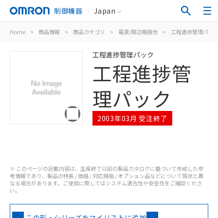
制御機器
Japan
Home
>
商品情報
>
商品カテゴリ
>
電源/周辺機器他
>
工程進捗管理パッ
工程進捗管理パック
工程進捗管
理パック
2003年03月 受注終了
※ このページの記載内容は、生産終了以前の製品カタログに基づいて作成した参
考情報であり、製品の特長 / 価格 / 対応規格 / オプション品などについて現状と異
なる場合があります。ご使用に際してはシステム適合性や安全性をご確認くださ
い。
この形・シリーズをマイリストに追加