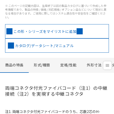
※ このページの記載内容は、生産終了以前の製品カタログに基づいて作成した参
考情報であり、製品の特長 / 価格 / 対応規格 / オプション品などについて現状と異
なる場合があります。ご使用に際してはシステム適合性や安全性をご確認くださ
い。
この形・シリーズをマイリストに追加
カタログ/データシート/マニュアル
商品の特長
形式/種類
定格/性能
外形寸法
両端コネクタ付光ファイバコード
（注1）
の中継
接続
（注2）
を実現する中継コネクタ
注1. 両端コネクタ付光ファイバコードのうち、芯数2芯のH-