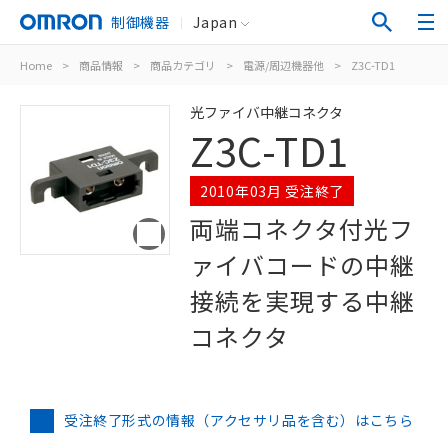
制御機器
Japan
Home
>
商品情報
>
商品カテゴリ
>
電源/周辺機器他
>
Z3C-TD1
光ファイバ中継コネクタ
Z3C-TD1
2010年03月 受注終了
両端コネクタ付光フ
ァイバコードの中継
接続を実現する中継
コネクタ
受注終了形式の情報（アクセサリ品を含む）はこちら