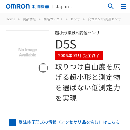
制御機器
Japan
Home
>
商品情報
>
商品カテゴリ
>
センサ
>
変位センサ/測長センサ
>
超小形接触式変位センサ
D5S
2006年03月 受注終了
取りつけ自由度を広
げる超小形と測定物
を選ばない低測定力
を実現
受注終了形式の情報（アクセサリ品を含む）はこちら