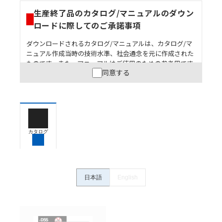
生産終了品のカタログ/マニュアルのダウン
ロードに際してのご承諾事項
ダウンロードされるカタログ/マニュアルは、カタログ/マ
ニュアル作成当時の技術水準、社会通念を元に作成された
ものです。また、マニュアルはご使用のための参考用です
同意する
ので、ご使用にあたっての安全性については十分にご配慮
ください。以下の内容をご承諾の上、ご利用ください。
お客様が本製品を人命や財産に重大な危険を及ぼすよ
うな用途に使用される場合には、システム全体として
危険を知らせたり、冗長設計により必要な安全性を確
保できるよう設計されていること、および本製品が全
カタログ
体の中で意図した用途に対して適切に配電・設置され
ていることを、必ず事前に確認してください。
カタログ/マニュアルに記載されているアプリケーショ
ン事例は参考用ですので、ご採用に際しては機器・装
日本語
English
置の機能や安全性をご確認のうえご使用ください。・
商品に接続される推奨機器等、現在では入手困難なも
のもそのまま記載しています。・誤字、脱字が含まれ
ている可能性がありますがご容赦ください。