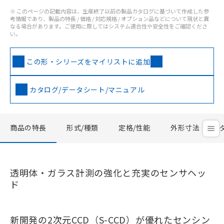
※ このページの記載内容は、生産終了以前の製品カタログに基づいて作成した参
考情報であり、製品の特長 / 価格 / 対応規格 / オプション品などについて現状と異
なる場合があります。ご使用に際してはシステム適合性や安全性をご確認くださ
い。
この形・シリーズをマイリストに追加
カタログ/データシート/マニュアル
商品の特長
形式/種類
定格/性能
外形寸法
透明体・ガラス計測の強化と充実のセンサヘッ
ド
新開発の2次元CCD（S-CCD）が優れたセンシン