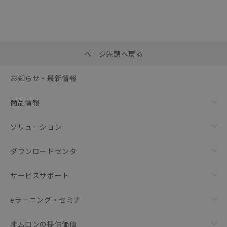
選択したファイルを一
0
ページ先頭へ戻る
括ダウンロード
選択可能容量：
0.0
MB /
100
MB
お知らせ・最新情報
リセット
商品情報
ソリューション
ダウンロードセンタ
サービスサポート
eラーニング・セミナ
オムロンの提供価値