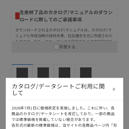
生産終了品のカタログ/マニュアルのダウン
ロードに際してのご承諾事項
ダウンロードされるカタログ/マニュアルは、カタログ/マ
ニュアル作成当時の技術水準、社会通念を元に作成された
ものです。また、マニュアルはご使用のための参考用です
同意する
ので、ご使用にあたっての安全性については十分にご配慮
ください。以下の内容をご承諾の上、ご利用ください。
お客様が本製品を人命や財産に重大な危険を及ぼすよ
うな用途に使用される場合には、システム全体として
危険を知らせたり、冗長設計により必要な安全性を確
保できるよう設計されていること、および本製品が全
マニュアル
2D CAD
3D CAD
カタログ
カタログ/データシートご利用に関
体の中で意図した用途に対して適切に配電・設置され
して
ていることを、必ず事前に確認してください。
カタログ/マニュアルに記載されているアプリケーショ
ン事例は参考用ですので、ご採用に際しては機器・装
2026年7月1日に価格改定を実施しました。これに伴い、各
日本語
English
置の機能や安全性をご確認のうえご使用ください。・
商品のカタログ/データシートを改訂しており、一部の商品
商品に接続される推奨機器等、現在では入手困難なも
では標準価格を掲載していない場合があります。
のもそのまま記載しています。・誤字、脱字が含まれ
各形式の最新の標準価格は、当サイトの各商品ページ内「形