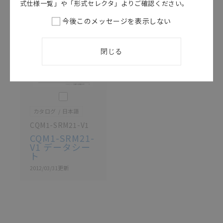
ている可能性がありますがご容赦ください。
式仕様一覧」や「形式セレクタ」よりご確認ください。
記載されているサービス内容や連絡先等は作成当時の
今後このメッセージを表示しない
ものであり、変更・改定させていただいている可能性
があります。改めて当サイトの掲載内容をご確認のう
え、ご用命下さいますようお願いいたします。
閉じる
このカタログを選択
カタログ
日本語
CQM1-SRM21-V1
CQM1-SRM21-
V1 データシー
ト
2012/03/31
更新