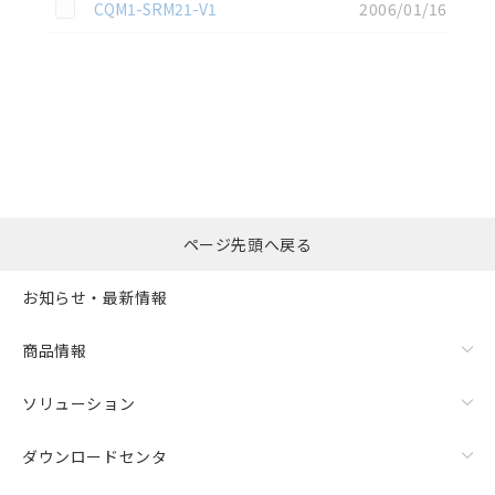
この資料を選択
CQM1-SRM21-V1
2006/01/16
選択したファイルを一
0
ページ先頭へ戻る
括ダウンロード
選択可能容量：
0.0
MB /
100
MB
お知らせ・最新情報
リセット
商品情報
ソリューション
ダウンロードセンタ