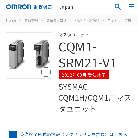
制御機器
Japan
Home
>
商品情報
>
商品カテゴリ
>
FAシステム機器
>
ネットワーク機器
マスタユニット
CQM1-
SRM21-V1
2012年03月 受注終了
SYSMAC
CQM1H/CQM1用マス
タユニット
受注終了形式の情報（アクセサリ品を含む）はこちら