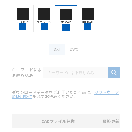
カタログ
マニュアル
3D CAD
2D CAD
DXF
DWG
キーワードによ
る絞り込み
ダウンロードデータをご利用いただく前に、
ソフトウェア
の使用条件
を必ずお読みください。
CADファイル名称
最終更新
選択
2D CAD
データのダウンロード資料一覧