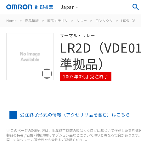
制御機器
Japan
Home
>
商品情報
>
商品カテゴリ
>
リレー
>
コンタクタ
>
LR2D（VDE
サーマル・リレー
LR2D（VDE01
準拠品）
2003年03月 受注終了
受注終了形式の情報（アクセサリ品を含む）はこちら
※ このページの記載内容は、生産終了以前の製品カタログに基づいて作成した参考情
製品の特長 / 価格 / 対応規格 / オプション品などについて現状と異なる場合があります
際してはシステム適合性や安全性をご確認ください。