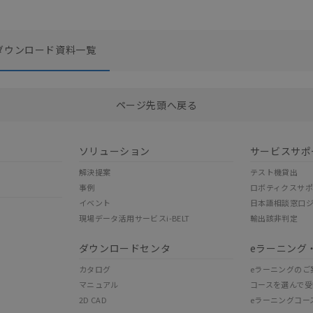
ダウンロード資料一覧
選択したファイルを一括ダウンロード
0
選択可能容量：
0.0
MB /
100
MB
ページ先頭へ戻る
ソリューション
サービスサポ
解決提案
テスト機貸出
事例
ロボティクスサ
イベント
日本語相談窓口
現場データ活用サービスi-BELT
輸出該非判定
ダウンロードセンタ
eラーニング
カタログ
eラーニングのご
マニュアル
コースを選んで受
2D CAD
eラーニングコー