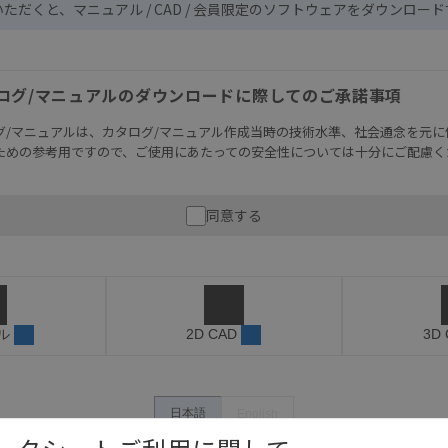
いただくと、マニュアル / CAD / 会員限定のソフトウェアをダウンロー
ログ/マニュアルのダウンロードに際してのご承諾事項
グ/マニュアルは、カタログ/マニュアル作成当時の技術水準、社会通念を元に
ための参考用ですので、ご使用にあたっての安全性については十分にご配慮く
財産に重大な危険を及ぼすような用途に使用される場合には、システム全体
同意する
性を確保できるよう設計されていること、および本製品が全体の中で意図し
必ず事前に確認してください。
記載されているアプリケーション事例は参考用ですので、ご採用に際しては機
さい。・商品に接続される推奨機器等、現在では入手困難なものもそのまま
がありますがご容赦ください。
ル
2D CAD
3D
内容や連絡先等は作成当時のものであり、変更・改定させていただいている
認のうえ、ご用命下さいますようお願いいたします。
日本語
English