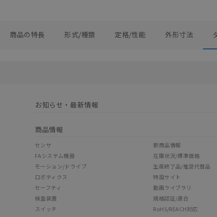
商品の特長
形式/種類
定格/性能
外形寸法
お知らせ・最新情報
商品情報
センサ
新商品情報
FAシステム機器
在庫状況/標準価格
モーション/ドライブ
生産終了品/推奨代替品
ロボティクス
特設サイト
セーフティ
動画ライブラリ
検査装置
規格認証/適合
スイッチ
RoHS/REACH対応