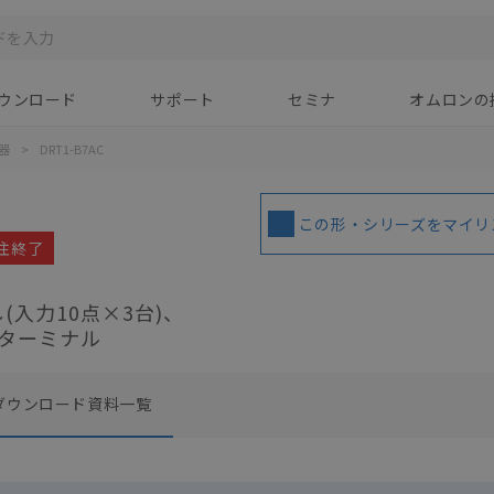
ウンロード
サポート
セミナ
オムロンの
器
>
DRT1-B7AC
この形・シリーズをマイリ
受注終了
(入力10点×3台)、
たターミナル
ダウンロード資料一覧