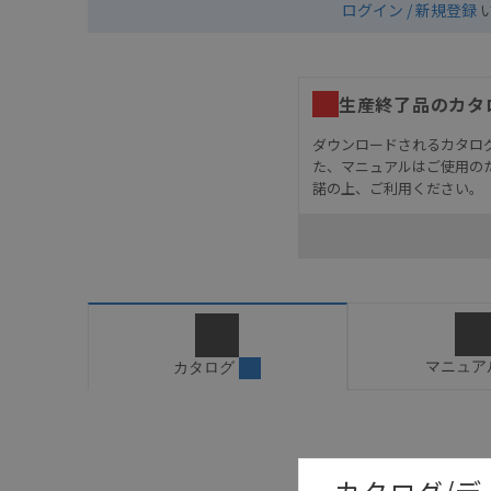
ログイン / 新規登録
生産終了品のカタ
ダウンロードされるカタロ
た、マニュアルはご使用の
諾の上、ご利用ください。
お客様が本製品を人命や
長設計により必要な安全
設置されていることを、
カタログ/マニュアルに
ご確認のうえご使用くだ
字が含まれている可能性
マニュア
カタログ
記載されているサービス
サイトの掲載内容をご確