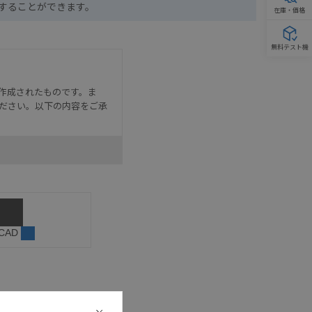
ドすることができます。
在庫・価格
無料テスト機
作成されたものです。ま
ださい。以下の内容をご承
として危険を知らせたり、冗
た用途に対して適切に配電・
器・装置の機能や安全性を
記載しています。・誤字、脱
 CAD
可能性があります。改めて当