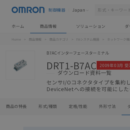
制御機器
Japan
ホーム
商品情報
ソリューション
ダ
Home
>
商品情報
>
商品カテゴリ
>
FAシステム機器
>
ネットワーク機
B7ACインターフェースターミナル
DRT1-B7AC
2009年03月 
ダウンロード資料一覧
センサI/Oコネクタタイプを集約し
DeviceNetへの接続を可能にし
商品の特長
形式/種類
定格/性能
外形寸法