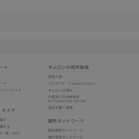
リセット
ート
オムロンの提供価値
目指す姿
ポート
コンセプト「i-Automation!」
ジャパンデスク
オムロンの強み
お客様との共創拠点
AUTOMATION CENTER
技術を磨く現場
・セミナ
案内
販売ネットワーク
講する
国内販売ネットワーク
ス一覧（PDF）
海外販売ネットワーク