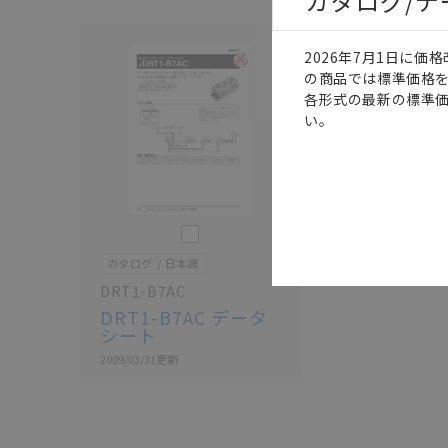
カタログ/
2026年7月1日に
の商品では標準価格
各形式の最新の標準
い。
このカタログを選択
カタログ
日本語
DRT1-B7AC
DRT1-B7AC データ
シート
2009/03/31
更新