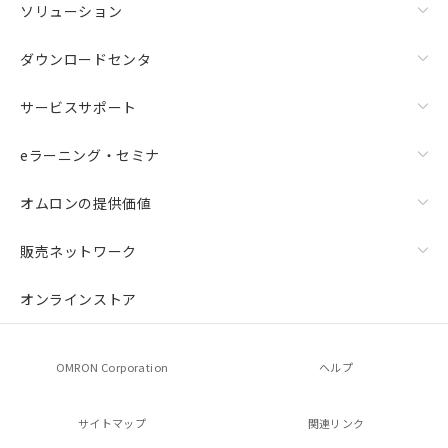
お客様が当ウェブサイト上で当社にご
ソリューション
登録された部品リストについて、当社
および当社の共同利用者が、当社の製
ダウンロードセンタ
品・サービスに関するお客様との取
引・商談に必要な範囲で利用すること
サービスサポート
をご了承ください。
※当社の共同利用者とは、
"個人情報
の共同利用に関して"
の「1.共同利
eラーニング・セミナ
用者の範囲」に記載されている法人を
指します。
オムロンの提供価値
販売ネットワーク
オンラインストア
OMRON Corporation
ヘルプ
サイトマップ
関連リンク