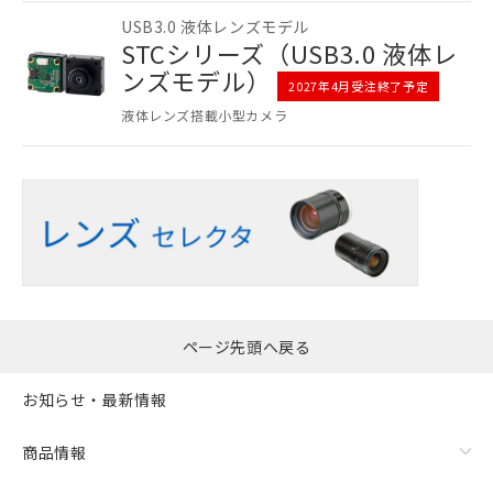
ことをご了承ください。
USB3.0 液体レンズモデル
在庫状況および標準価格照会結果は、
STCシリーズ（USB3.0 液体レ
記載している更新日時点での社内デー
ンズモデル）
記
タに基づき作成されるものであり、閲
説明
2027年4月受注終了予定
号
覧された時点での実際の在庫および標
液体レンズ搭載小型カメラ
準価格とは異なる場合があることをご
了承ください。
○
一定数以上の在庫あり
正式な納期状況および標準価格はお客
様のお取引先、またはお客様担当のオ
△
一定数には満たないが在庫あり
ムロン制御機器販売店・当社販売員に
ご相談ください。
－
在庫なし(最新の在庫状況につ
オムロン制御機器販売店や当社販売拠
いては、お客様のお取引先、ま
点は「
販売ネットワーク
」をご確認
たはお客様担当のオムロン制御
ください。
機器販売店・当社販売員にご確
在庫状況および標準価格結果を当社の
ページ先頭へ戻る
認ください)
事前の承諾なく第三者に漏洩または開
示しないようお願いします。
お知らせ・最新情報
マイパーツ機能（部品リスト作成サー
空
受注生産機種、また在庫状況の
ビス）をご利用いただくには、I-Web
白
情報を公開していない機種
メンバーズにご登録されている必要が
商品情報
あります。