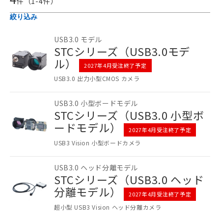
件（
1
-
4
件）
絞り込み
USB3.0 モデル
STCシリーズ（USB3.0モデ
ル）
2027年4月受注終了予定
USB3.0 出力小型CMOS カメラ
USB3.0 小型ボードモデル
ご利用条件
STCシリーズ（USB3.0 小型ボ
ードモデル）
2027年4月受注終了予定
以下の条件をお読みいただき、同意のうえ
USB3 Vision 小型ボードカメラ
ご利用ください。
本サービスは、当社制御機器事業取扱
USB3.0 ヘッド分離モデル
商品の当社在庫状況および標準価格
STCシリーズ（USB3.0 ヘッド
(税抜)を提供させていただくもので
分離モデル）
す。
2027年4月受注終了予定
当社制御機器事業取扱商品の中には、
超小型 USB3 Vision ヘッド分離カメラ
本サービスの対象外となる商品もある