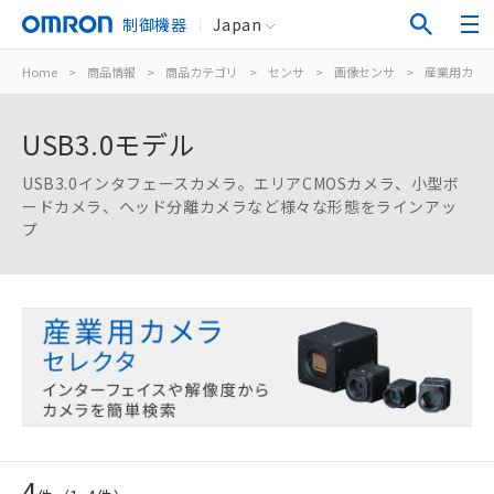
制御機器
Japan
Home
>
商品情報
>
商品カテゴリ
>
センサ
>
画像センサ
>
産業用カメ
USB3.0モデル
USB3.0インタフェースカメラ。エリアCMOSカメラ、小型ボ
ードカメラ、ヘッド分離カメラなど様々な形態をラインアッ
プ
4